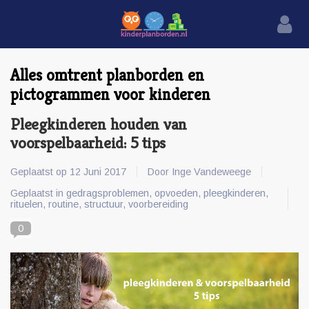
Alles omtrent planborden en
pictogrammen voor kinderen
Pleegkinderen houden van
voorspelbaarheid: 5 tips
Geplaatst op
12 Juni 2017
Door Inge Vandeweege
Geplaatst in
gedragsproblemen
,
opvoeden
,
pleegkinderen
,
rituelen
,
routine
,
structuur
,
voorbereiding
0