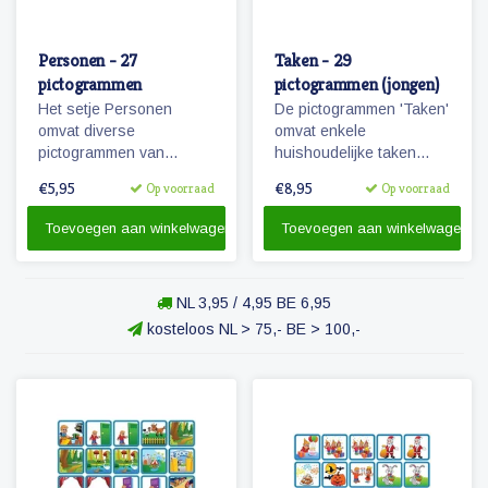
Personen - 27
Taken - 29
pictogrammen
pictogrammen (jongen)
Het setje Personen
De pictogrammen 'Taken'
omvat diverse
omvat enkele
pictogrammen van
huishoudelijke taken
personen uit de directe
waarbij kinderen kunnen
€5,95
€8,95
Op voorraad
Op voorraad
omgeving van het kind.
helpen.
Toevoegen aan winkelwagen
Toevoegen aan winkelwagen
NL 3,95 / 4,95 BE 6,95
kosteloos NL > 75,- BE > 100,-