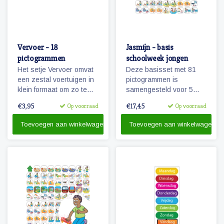
Vervoer - 18
Jasmijn - basis
pictogrammen
schoolweek jongen
Het setje Vervoer omvat
Deze basisset met 81
een zestal voertuigen in
pictogrammen is
klein formaat om zo te
samengesteld voor 5
kunnen combineren met
dagen en met het oog op
€3,95
€17,45
Op voorraad
Op voorraad
pictogrammen en
hoofdactiviteiten van /
personen.
voor 5 dagen (een
Toevoegen aan winkelwagen
Toevoegen aan winkelwagen
schoolweek)