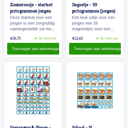
Zonneroosje - startset
Dagsetje - 39
pictogrammen jongen
pictogrammen (jongen)
Deze startset voor een
Een leuk setje voor een
jongen is een zorgvuldig
jongen met 39
samengestelde set met
magneetjes voor een
68 magnetische
dagplanning. Bevat o.a.
€18,75
€12,45
Op voorraad
Op voorraad
pictogrammen voor
magneetjes voor school,
enkele dagen planning.
eten en slapen, maar
Toevoegen aan winkelwagen
Toevoegen aan winkelwagen
natuurlijk ook sport, spel
en recreatie.
Verzorging & Slapen -
School - 31