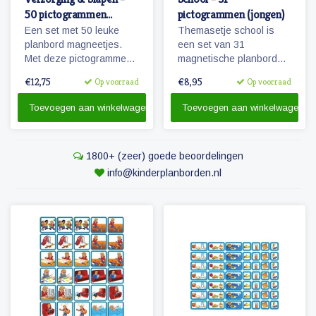
50 pictogrammen
pictogrammen (jongen)
(jongen)
Een set met 50 leuke
Themasetje school is
planbord magneetjes.
een set van 31
Met deze pictogrammen
magnetische planbord
maakt je bijvoorbeeld het
pictogrammen voor
€12,75
€8,95
Op voorraad
Op voorraad
ochtendritueel inzichtelijk
kinderen en omvat o.a.
maar ook een bezoekje
school, overblijven en
Toevoegen aan winkelwagen
Toevoegen aan winkelwagen
aan de tandarts of
schoolreisje.
kapper.
1800+ (zeer) goede beoordelingen
info@kinderplanborden.nl