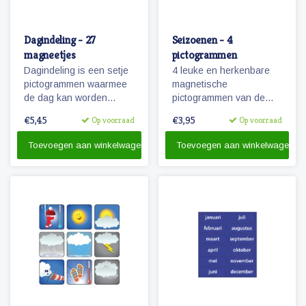
Dagindeling - 27
Seizoenen - 4
magneetjes
pictogrammen
Dagindeling is een setje
4 leuke en herkenbare
pictogrammen waarmee
magnetische
de dag kan worden
pictogrammen van de
aangegeven,
seizoenen lente, zomer,
€5,45
€3,95
Op voorraad
Op voorraad
onderverdeeld en
herfst en winter.
activiteiten kunnen
Toevoegen aan winkelwagen
Toevoegen aan winkelwagen
worden gemarkeerd.