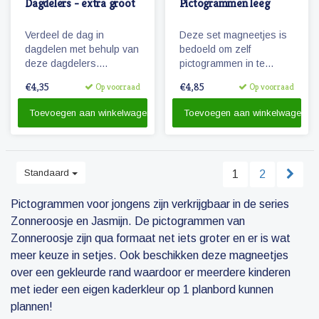
Dagdelers - extra groot
Pictogrammen leeg
Verdeel de dag in
Deze set magneetjes is
dagdelen met behulp van
bedoeld om zelf
deze dagdelers.
pictogrammen in te
Speciaal gemaakt voor
plakken. Omdat de
€4,35
€4,85
Op voorraad
Op voorraad
het planbord 'Blauwe
magneetjes de
Ster extra groot'!
afmetingen hebben van
Toevoegen aan winkelwagen
Toevoegen aan winkelwagen
onze pictogrammen
'Zonneroosje'en ze ook
de kaderkleuren hebben,
creëer je pictogrammen
Standaard
1
2
die passen bij de
Zonneroosje serie.
Pictogrammen voor jongens zijn verkrijgbaar in de series
Zonneroosje en Jasmijn. De pictogrammen van
Zonneroosje zijn qua formaat net iets groter en er is wat
meer keuze in setjes. Ook beschikken deze magneetjes
over een gekleurde rand waardoor er meerdere kinderen
met ieder een eigen kaderkleur op 1 planbord kunnen
plannen!