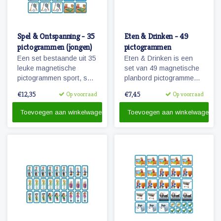
Spel & Ontspanning - 35
Eten & Drinken - 49
pictogrammen (jongen)
pictogrammen
Een set bestaande uit 35
Eten & Drinken is een
leuke magnetische
set van 49 magnetische
pictogrammen sport, spel
planbord pictogrammen
en ontspanning.
voor kinderen.
€12,35
€7,45
Op voorraad
Op voorraad
Wanneer je zwemles
hebt? Kijk maar op je
Toevoegen aan winkelwagen
Toevoegen aan winkelwagen
planbord!