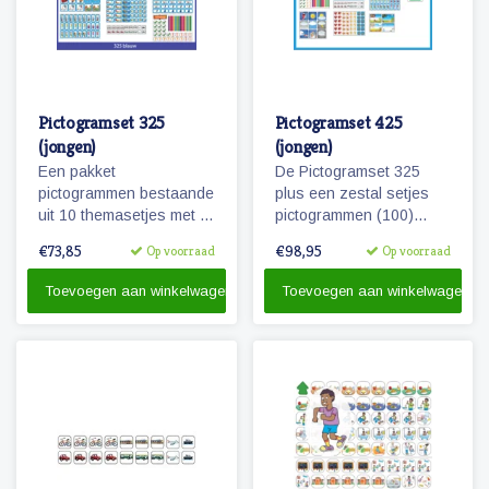
Pictogramset 325
Pictogramset 425
(jongen)
(jongen)
Een pakket
De Pictogramset 325
pictogrammen bestaande
plus een zestal setjes
uit 10 themasetjes met in
pictogrammen (100)
totaal 325 magneetjes
seizoenen, weer,
€73,85
€98,95
Op voorraad
Op voorraad
voor een volledige
maanden, dagen van de
weekplanning.
week, getallen en
Toevoegen aan winkelwagen
Toevoegen aan winkelwagen
belonen.