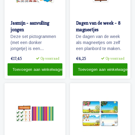
Jasmijn - aanvulling
Dagen van de week - 8
jongen
magneetjes
Deze set pictogrammen
De dagen van de week
(met een donker
als magneetjes om zelf
jongetje) is een
een planbord te maken.
aanvulling op de set
€17,45
€4,25
Op voorraad
Op voorraad
'basis schoolweek' en
bevat vele pictogrammen
Toevoegen aan winkelwagen
Toevoegen aan winkelwagen
in de categorieën spel,
ontspanning, taken
recreatie & uitjes.
Tevens de uitbreiding
van 5 naar 7 dagen voor
eten & verzorging.