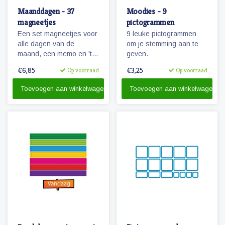
Maanddagen - 37
Moodies - 9
magneetjes
pictogrammen
Een set magneetjes voor
9 leuke pictogrammen
alle dagen van de
om je stemming aan te
maand, een memo en 'te
geven.
doen' magneet plus 4
€6,85
€3,25
Op voorraad
Op voorraad
extra getallen.
Toevoegen aan winkelwagen
Toevoegen aan winkelwagen