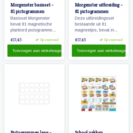
Morgenster basisset -
Morgenster uitbreiding -
81 pictogrammen
81 pictogrammen
Basisset Morgenster
Deze uitbreidingsset
bevat 81 magnetische
bestaande uit 81
planbord pictogrammen
magneetjes, bevat in
passende bij het
combinatie met de
€17,45
€17,45
Op voorraad
Op voorraad
planbord Morgenster.
basisset Morgenster, alle
pictogrammen in deze
Toevoegen aan winkelwagen
Toevoegen aan winkelwagen
serie en in een ruime
hoeveelheid. 81
magnetische
pictogrammen.
Pictogrammen leeg -
School vakken