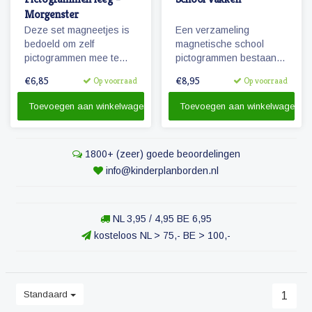
Morgenster
Deze set magneetjes is
Een verzameling
bedoeld om zelf
magnetische school
pictogrammen mee te
pictogrammen bestaande
maken. De magneetjes
uit diverse vakken die op
€6,85
€8,95
Op voorraad
Op voorraad
hebben dezelfde
de basisschool worden
afmeting als de
gegeven.
Toevoegen aan winkelwagen
Toevoegen aan winkelwagen
pictogrammen
'Morgenster'.
1800+ (zeer) goede beoordelingen
info@kinderplanborden.nl
NL 3,95 / 4,95 BE 6,95
kosteloos NL > 75,- BE > 100,-
Standaard
1