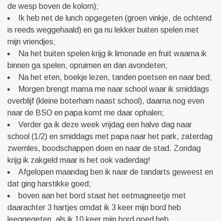
de wesp boven de kolom);
Ik heb net de lunch opgegeten (groen vinkje, de ochtend
is reeds weggehaald) en ga nu lekker buiten spelen met
mijn vriendjes;
Na het buiten spelen krijg ik limonade en fruit waarna ik
binnen ga spelen, opruimen en dan avondeten;
Na het eten, boekje lezen, tanden poetsen en naar bed;
Morgen brengt mama me naar school waar ik smiddags
overblijf (kleine boterham naast school), daarna nog even
naar de BSO en papa komt me daar ophalen;
Verder ga ik deze week vrijdag een halve dag naar
school (1/2) en smiddags met papa naar het park, zaterdag
zwemles, boodschappen doen en naar de stad. Zondag
krijg ik zakgeld maar is het ook vaderdag!
Afgelopen maandag ben ik naar de tandarts geweest en
dat ging harstikke goed;
boven aan het bord staat het eetmagneetje met
daarachter 3 hartjes omdat ik 3 keer mijn bord heb
leeggegeten. als ik 10 keer mijn bord goed heb