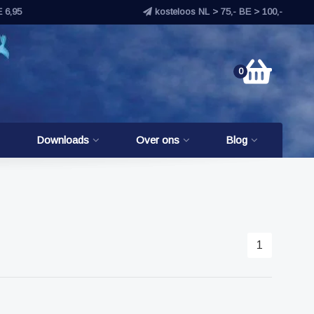
E 6,95
kosteloos NL > 75,- BE > 100,-
0
Downloads
Over ons
Blog
1