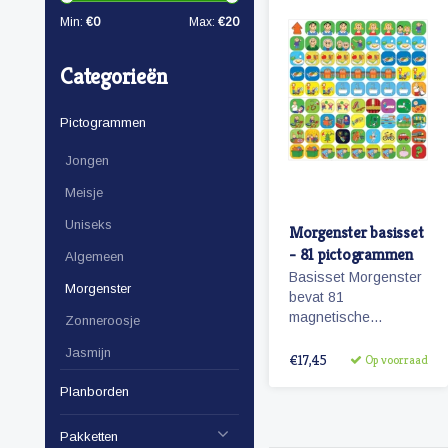
Min:
€
0
Max:
€
20
Categorieën
Pictogrammen
Jongen
Meisje
Uniseks
Morgenster basisset
- 81 pictogrammen
Algemeen
Basisset Morgenster
Morgenster
bevat 81
magnetische
Zonneroosje
planbord
Jasmijn
pictogrammen
€17,45
Op voorraad
passende bij het
Planborden
planbord Morgenster.
Pakketten