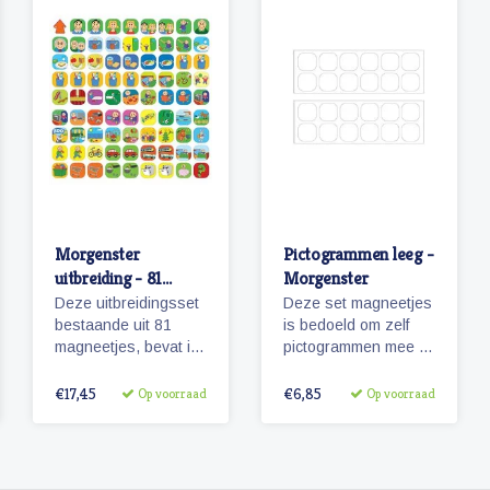
Morgenster
Pictogrammen leeg -
uitbreiding - 81
Morgenster
pictogrammen
Deze uitbreidingsset
Deze set magneetjes
bestaande uit 81
is bedoeld om zelf
magneetjes, bevat in
pictogrammen mee te
combinatie met de
maken. De
basisset Morgenster,
magneetjes hebben
€17,45
€6,85
Op voorraad
Op voorraad
alle pictogrammen in
dezelfde afmeting als
deze serie en in een
de pictogrammen
ruime hoeveelheid.
'Morgenster'.
81 magnetische