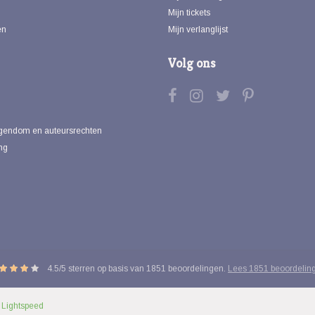
Mijn tickets
en
Mijn verlanglijst
Volg ons
eigendom en auteursrechten
ng
4.5
/
5
sterren op basis van
1851
beoordelingen.
Lees 1851 beoordelin
y
Lightspeed