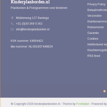
Kinderplanborden.nl
Privacy Policy
Planborden & Pictogrammen voor kinderen
Betaalmethod
Verzenden
Middenweg 127 Bantega
Klantenservice
+31 (0)30 369 0 362
Retourneren
info@kinderplanborden.nl
Garantie
Cookies
KVK nummer: 64994422
Intellectueel 
btw-nummer: NL001807449B29
Klachtenregeli
RSS-feed
© Copyright 2026 kinderplanborden.nl
- Theme by
Frontlabel
- Powered b