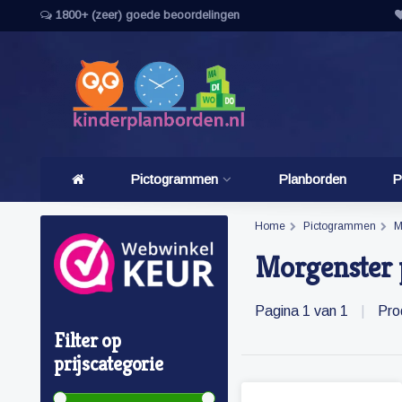
1800+ (zeer) goede beoordelingen
Pictogrammen
Planborden
P
Home
Pictogrammen
M
Morgenster 
Pagina 1 van 1
|
Pro
Filter op
prijscategorie