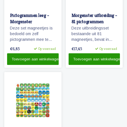
Pictogrammen leeg -
Morgenster uitbreiding -
Morgenster
81 pictogrammen
Deze set magneetjes is
Deze uitbreidingsset
bedoeld om zelf
bestaande uit 81
pictogrammen mee te
magneetjes, bevat in
maken. De magneetjes
combinatie met de
€6,85
€17,45
Op voorraad
Op voorraad
hebben dezelfde
basisset Morgenster, alle
afmeting als de
pictogrammen in deze
Toevoegen aan winkelwagen
Toevoegen aan winkelwagen
pictogrammen
serie en in een ruime
'Morgenster'.
hoeveelheid. 81
magnetische
pictogrammen.