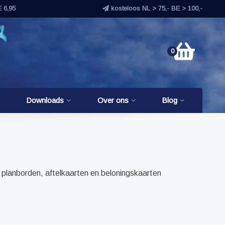
E 6,95
kosteloos NL > 75,- BE > 100,-
0
Downloads
Over ons
Blog
 planborden, aftelkaarten en beloningskaarten