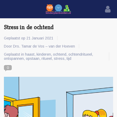
Stress in de ochtend
Geplaatst op
21 Januari 2021
Door Drs. Tamar de Vos – van der Hoeven
Geplaatst in
haast
,
kinderen
,
ochtend
,
ochtendritueel
,
ontspannen
,
opstaan
,
ritueel
,
stress
,
tijd
0