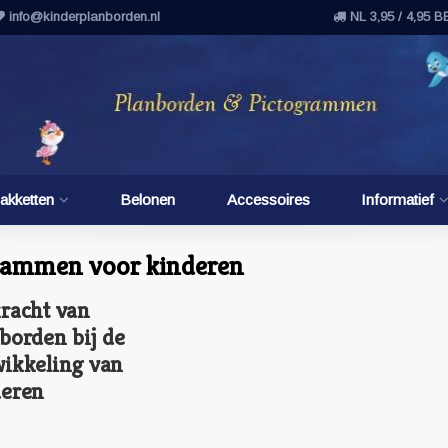
info@kinderplanborden.nl
NL 3,95 / 4,95 B
akketten
Belonen
Accessoires
Informatief
grammen voor kinderen
racht van
borden bij de
ikkeling van
deren