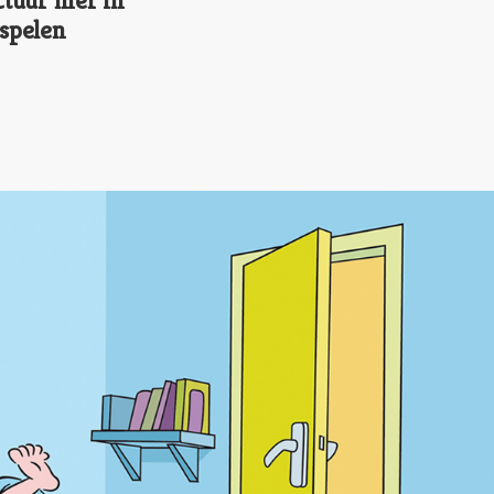
ctuur hier in
spelen