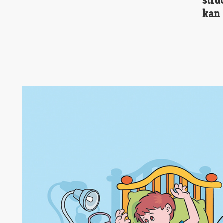
stru
kan 