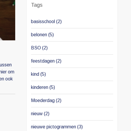
Tags
basisschool
(2)
belonen
(5)
BSO
(2)
feestdagen
(2)
tussen
nier om
kind
(5)
ren ook
kinderen
(5)
Moederdag
(2)
nieuw
(2)
nieuwe pictogrammen
(3)