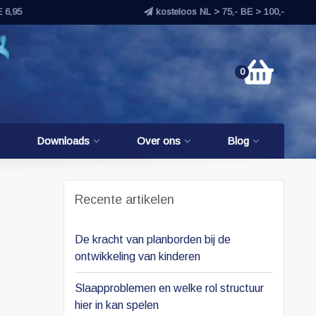
E 6,95
kosteloos NL > 75,- BE > 100,-
0
Downloads
Over ons
Blog
Recente artikelen
De kracht van planborden bij de
ontwikkeling van kinderen
Slaapproblemen en welke rol structuur
hier in kan spelen