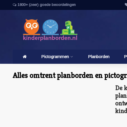
1800+ (zeer) goede beoordelingen
Pictogrammen
Planborden
P
Alles omtrent planborden en picto
De k
plan
ontw
kin