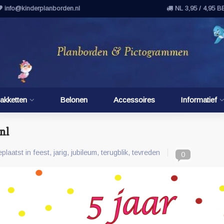
info@kinderplanborden.nl
NL 3,95 / 4,95 B
akketten
Belonen
Accessoires
Informatief
nl
plaatst in
feest
,
jarig
,
jubileum
,
terugblik
,
tevreden
0