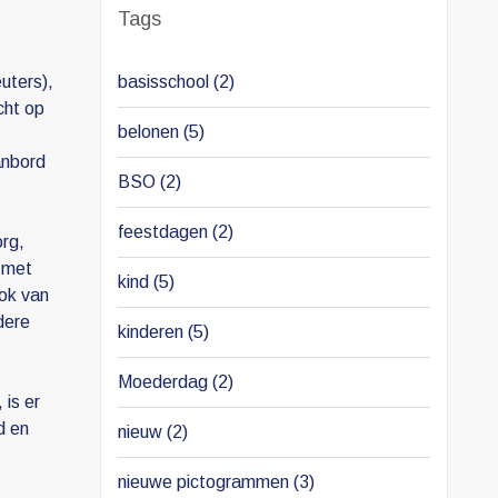
Tags
basisschool
(2)
uters),
cht op
belonen
(5)
anbord
BSO
(2)
feestdagen
(2)
org,
 met
kind
(5)
ook van
dere
kinderen
(5)
Moederdag
(2)
 is er
d en
nieuw
(2)
nieuwe pictogrammen
(3)