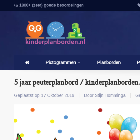
1800+ (zeer) goede beoordelingen
Pictogrammen
Planborden
P
5 jaar peuterplanbord / kinderplanborden.
Geplaatst op
17 Oktober 2019
Door Stijn Homminga
Ge