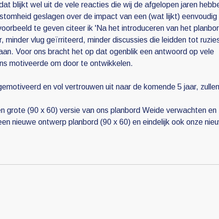
t blijkt wel uit de vele reacties die wij de afgelopen jaren hebb
stomheid geslagen over de impact van een (wat lijkt) eenvoudig
orbeeld te geven citeer ik 'Na het introduceren van het planbo
 minder vlug geïrriteerd, minder discussies die leidden tot ruzie
 aan. Voor ons bracht het op dat ogenblik een antwoord op vele
 ons motiveerde om door te ontwikkelen.
emotiveerd en vol vertrouwen uit naar de komende 5 jaar, zullen 
een grote (90 x 60) versie van ons planbord Weide verwachten en
en nieuwe ontwerp planbord (90 x 60) en eindelijk ook onze nie