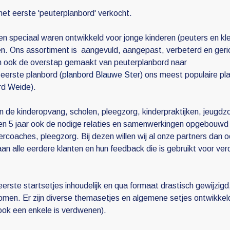
het eerste 'peuterplanbord' verkocht.
n speciaal waren ontwikkeld voor jonge kinderen (peuters en kle
en. Ons assortiment is aangevuld, aangepast, verbeterd en geri
an ook de overstap gemaakt van peuterplanbord naar
 eerste planbord (
planbord Blauwe Ster
) ons meest populaire pl
ord
Weide
).
n de kinderopvang, scholen, pleegzorg, kinderpraktijken, jeugdz
en 5 jaar ook de nodige relaties en samenwerkingen opgebouwd
coaches, pleegzorg. Bij dezen willen wij al onze partners dan 
an alle eerdere klanten en hun feedback die is gebruikt voor ver
 eerste startsetjes inhoudelijk en qua formaat drastisch gewijzigd,
men. Er zijn diverse themasetjes en algemene setjes ontwikkel
ook een enkele is verdwenen).