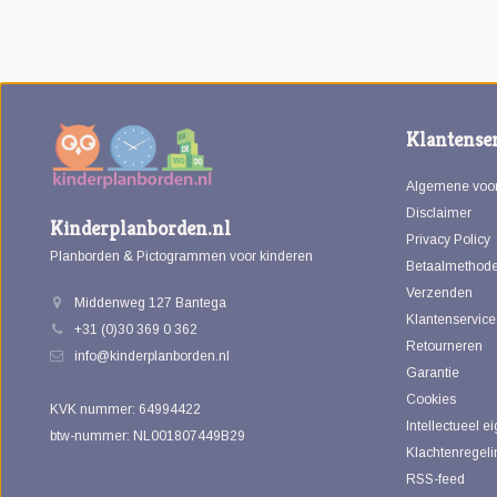
Klantenser
Algemene voo
Disclaimer
Kinderplanborden.nl
Privacy Policy
Planborden & Pictogrammen voor kinderen
Betaalmethod
Verzenden
Middenweg 127 Bantega
Klantenservice
+31 (0)30 369 0 362
Retourneren
info@kinderplanborden.nl
Garantie
Cookies
KVK nummer: 64994422
Intellectueel 
btw-nummer: NL001807449B29
Klachtenregeli
RSS-feed