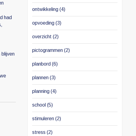
en
ontwikkeling
(4)
rd had
opvoeding
(3)
s,
overzicht
(2)
pictogrammen
(2)
blijven
planbord
(6)
uwe
plannen
(3)
planning
(4)
school
(5)
stimuleren
(2)
stress
(2)