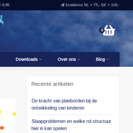
E 6,95
kosteloos NL > 75,- BE > 100,-
0
Downloads
Over ons
Blog
Recente artikelen
De kracht van planborden bij de
ontwikkeling van kinderen
Slaapproblemen en welke rol structuur
hier in kan spelen