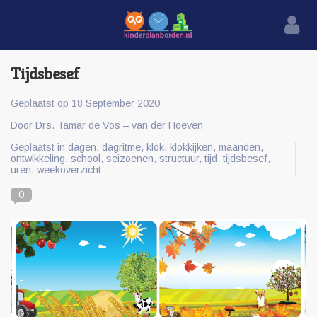
Tijdsbesef
Geplaatst op
18 September 2020
Door Drs. Tamar de Vos – van der Hoeven
Geplaatst in
dagen
,
dagritme
,
klok
,
klokkijken
,
maanden
,
ontwikkeling
,
school
,
seizoenen
,
structuur
,
tijd
,
tijdsbesef
,
uren
,
weekoverzicht
0