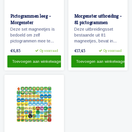
Pictogrammen leeg -
Morgenster uitbreiding -
Morgenster
81 pictogrammen
Deze set magneetjes is
Deze uitbreidingsset
bedoeld om zelf
bestaande uit 81
pictogrammen mee te
magneetjes, bevat in
maken. De magneetjes
combinatie met de
€6,85
€17,45
Op voorraad
Op voorraad
hebben dezelfde
basisset Morgenster, alle
afmeting als de
pictogrammen in deze
Toevoegen aan winkelwagen
Toevoegen aan winkelwagen
pictogrammen
serie en in een ruime
'Morgenster'.
hoeveelheid. 81
magnetische
pictogrammen.