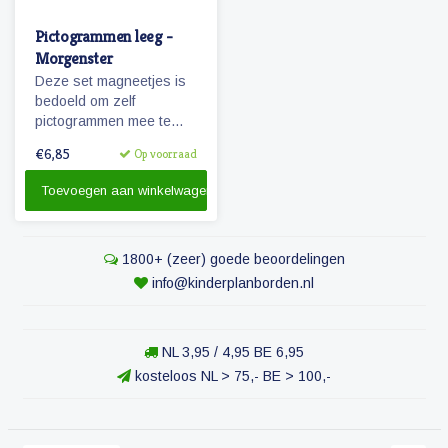
Pictogrammen leeg -
Morgenster
Deze set magneetjes is
bedoeld om zelf
pictogrammen mee te
maken. De magneetjes
€6,85
Op voorraad
hebben dezelfde
afmeting als de
Toevoegen aan winkelwagen
pictogrammen
'Morgenster'.
1800+ (zeer) goede beoordelingen
info@kinderplanborden.nl
NL 3,95 / 4,95 BE 6,95
kosteloos NL > 75,- BE > 100,-