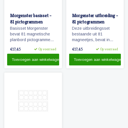
Morgenster basisset -
Morgenster uitbreiding -
81 pictogrammen
81 pictogrammen
Basisset Morgenster
Deze uitbreidingsset
bevat 81 magnetische
bestaande uit 81
planbord pictogrammen
magneetjes, bevat in
passende bij het
combinatie met de
€17,45
€17,45
Op voorraad
Op voorraad
planbord Morgenster.
basisset Morgenster, alle
pictogrammen in deze
Toevoegen aan winkelwagen
Toevoegen aan winkelwagen
serie en in een ruime
hoeveelheid. 81
magnetische
pictogrammen.