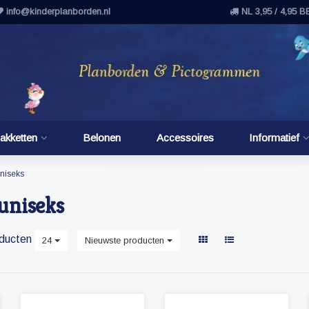
info@kinderplanborden.nl
NL 3,95 / 4,95 B
akketten
Belonen
Accessoires
Informatief
niseks
uniseks
ducten
24
Nieuwste producten