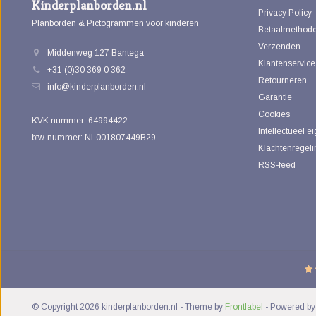
Kinderplanborden.nl
Privacy Policy
Planborden & Pictogrammen voor kinderen
Betaalmethod
Verzenden
Middenweg 127 Bantega
Klantenservice
+31 (0)30 369 0 362
Retourneren
info@kinderplanborden.nl
Garantie
Cookies
KVK nummer: 64994422
Intellectueel 
btw-nummer: NL001807449B29
Klachtenregeli
RSS-feed
© Copyright 2026 kinderplanborden.nl
- Theme by
Frontlabel
- Powered b