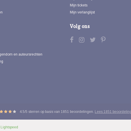
Mijn tickets
en
Mijn verlanglijst
Volg ons
eigendom en auteursrechten
ng
4.5
/
5
sterren op basis van
1851
beoordelingen.
Lees 1851 beoordelin
y
Lightspeed