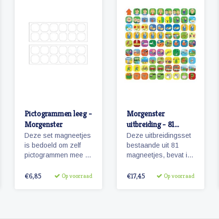
Pictogrammen leeg -
Morgenster
Morgenster
uitbreiding - 81
pictogrammen
Deze set magneetjes
Deze uitbreidingsset
is bedoeld om zelf
bestaande uit 81
pictogrammen mee te
magneetjes, bevat in
maken. De
combinatie met de
magneetjes hebben
basisset Morgenster,
€6,85
€17,45
Op voorraad
Op voorraad
dezelfde afmeting als
alle pictogrammen in
de pictogrammen
deze serie en in een
'Morgenster'.
ruime hoeveelheid.
81 magnetische