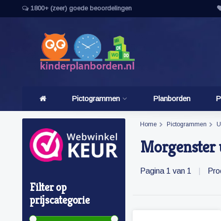
1800+ (zeer) goede beoordelingen
Pictogrammen
Planborden
P
Home
Pictogrammen
U
Morgenster 
Pagina 1 van 1
|
Pro
Filter op
prijscategorie