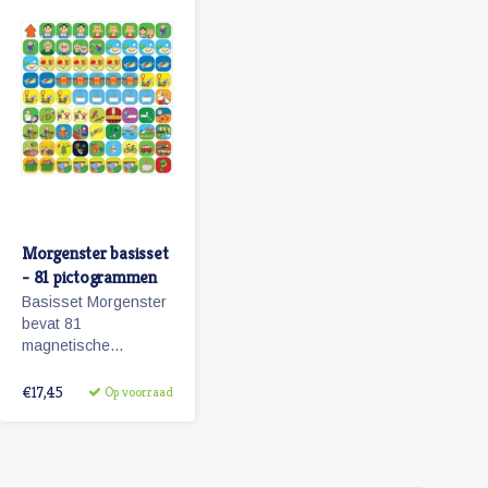
Morgenster basisset
- 81 pictogrammen
Basisset Morgenster
bevat 81
magnetische
planbord
pictogrammen
€17,45
Op voorraad
passende bij het
planbord Morgenster.