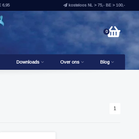
E 6,95
kosteloos NL > 75,- BE > 100,-
0
Downloads
Over ons
Blog
1