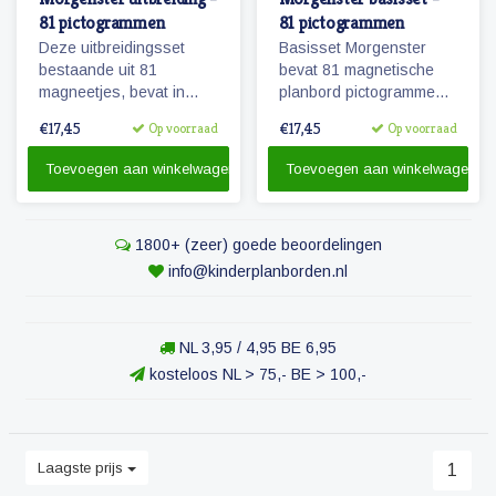
81 pictogrammen
81 pictogrammen
Deze uitbreidingsset
Basisset Morgenster
bestaande uit 81
bevat 81 magnetische
magneetjes, bevat in
planbord pictogrammen
combinatie met de
passende bij het
€17,45
€17,45
Op voorraad
Op voorraad
basisset Morgenster, alle
planbord Morgenster.
pictogrammen in deze
Toevoegen aan winkelwagen
Toevoegen aan winkelwagen
serie en in een ruime
hoeveelheid. 81
magnetische
1800+ (zeer) goede beoordelingen
pictogrammen.
info@kinderplanborden.nl
NL 3,95 / 4,95 BE 6,95
kosteloos NL > 75,- BE > 100,-
Laagste prijs
1