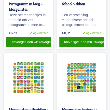
Pictogrammen leeg -
School vakken
Morgenster
Deze set magneetjes is
Een verzameling
bedoeld om zelf
magnetische school
pictogrammen mee te
pictogrammen bestaande
maken. De magneetjes
uit diverse vakken die op
€6,85
€8,95
Op voorraad
Op voorraad
hebben dezelfde
de basisschool worden
afmeting als de
gegeven.
Toevoegen aan winkelwagen
Toevoegen aan winkelwagen
pictogrammen
'Morgenster'.
Morgenster uitbreiding -
Morgenster basisset -