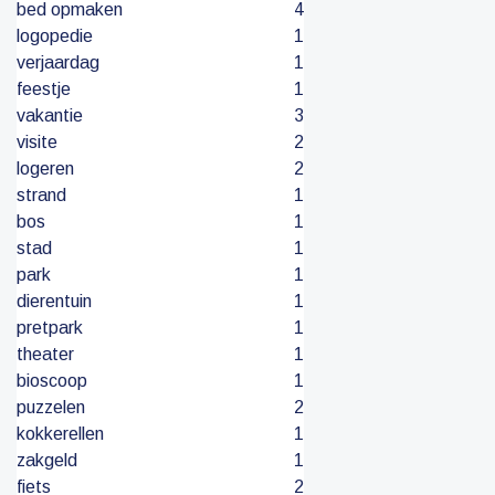
bed opmaken
4
logopedie
1
verjaardag
1
feestje
1
vakantie
3
visite
2
logeren
2
strand
1
bos
1
stad
1
park
1
dierentuin
1
pretpark
1
theater
1
bioscoop
1
puzzelen
2
kokkerellen
1
zakgeld
1
fiets
2