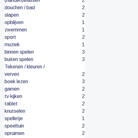
(handen)wassen
2
douchen / bad
2
slapen
2
opblijven
1
zwemmen
1
sport
2
muziek
1
binnen spelen
3
buiten spelen
3
Tekenen / kleuren /
verven
2
boek lezen
3
gamen
2
tv kijken
2
tablet
2
knutselen
2
spelletje
1
speeltuin
2
opruimen
2