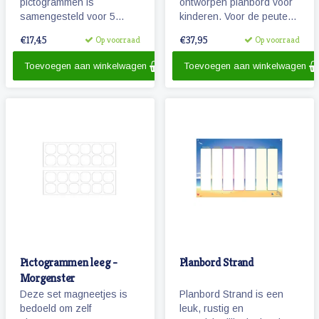
pictogrammen is
ontworpen planbord voor
samengesteld voor 5
kinderen. Voor de peuters
dagen en met het oog op
en kleuters zijn de dagen
€17,45
€37,95
Op voorraad
Op voorraad
hoofdactiviteiten van / voor
herkenbaar gemaakt door
5 dagen (een schoolweek)
middel van leuke
Toevoegen aan winkelwagen
Toevoegen aan winkelwagen
afbeeldingen van dieren
en gekleurde kolommen.
Pictogrammen leeg -
Planbord Strand
Morgenster
Deze set magneetjes is
Planbord Strand is een
bedoeld om zelf
leuk, rustig en