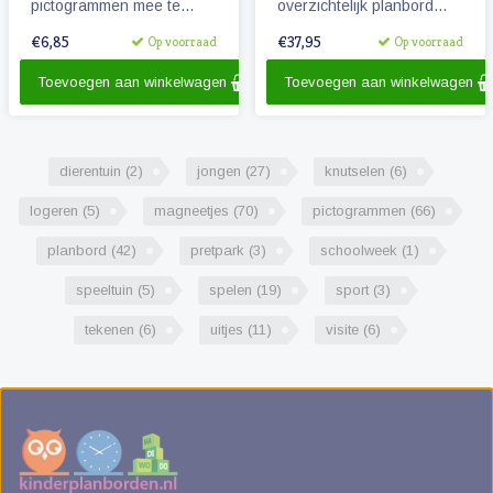
pictogrammen mee te
overzichtelijk planbord
maken. De magneetjes
voor kinderen. De
€6,85
€37,95
Op voorraad
Op voorraad
hebben dezelfde afmeting
weekplanner is geschikt
als de pictogrammen
voor magneetjes en/of
Toevoegen aan winkelwagen
Toevoegen aan winkelwagen
'Morgenster'.
beschrijfbaar.
dierentuin
(2)
jongen
(27)
knutselen
(6)
logeren
(5)
magneetjes
(70)
pictogrammen
(66)
planbord
(42)
pretpark
(3)
schoolweek
(1)
speeltuin
(5)
spelen
(19)
sport
(3)
tekenen
(6)
uitjes
(11)
visite
(6)