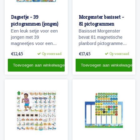
Dagsetje - 39
Morgenster basisset -
pictogrammen (jongen)
81 pictogrammen
Een leuk setje voor een
Basisset Morgenster
jongen met 39
bevat 81 magnetische
magneetjes voor een
planbord pictogrammen
dagplanning. Bevat o.a.
passende bij het
€12,45
€17,45
Op voorraad
Op voorraad
magneetjes voor school,
planbord Morgenster.
eten en slapen, maar
Toevoegen aan winkelwagen
Toevoegen aan winkelwagen
natuurlijk ook sport, spel
en recreatie.