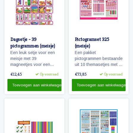
Dagsetje - 39
Pictogramset 325
pictogrammen (meisje)
(meisje)
Een leuk setje voor een
Een pakket
meisje met 39
pictogrammen bestaande
magneetjes voor een
uit 10 themasetjes met in
dagplanning. Bevat o.a.
totaal 325 magneetjes
€12,45
€73,85
Op voorraad
Op voorraad
magneetjes voor school,
voor een volledige
eten en slapen, maar
weekplanning.
Toevoegen aan winkelwagen
Toevoegen aan winkelwagen
natuurlijk ook sport, spel
en recreatie.