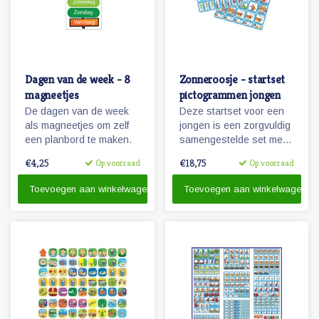
Dagen van de week - 8
Zonneroosje - startset
magneetjes
pictogrammen jongen
De dagen van de week
Deze startset voor een
als magneetjes om zelf
jongen is een zorgvuldig
een planbord te maken.
samengestelde set met
68 magnetische
€4,25
€18,75
Op voorraad
Op voorraad
pictogrammen voor
enkele dagen planning.
Toevoegen aan winkelwagen
Toevoegen aan winkelwagen