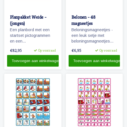
Planpakket Weide -
Belonen - 48
(jongen)
magneetjes
Een planbord met een
Beloningsmagneetjes -
startset pictogrammen
een leuk setje met
en een
beloningsmagneetjes
whiteboardmarker.
geschikt voor zowel
€82,95
€6,95
Op voorraad
Op voorraad
jongens als meisjes.
Toevoegen aan winkelwagen
Toevoegen aan winkelwagen