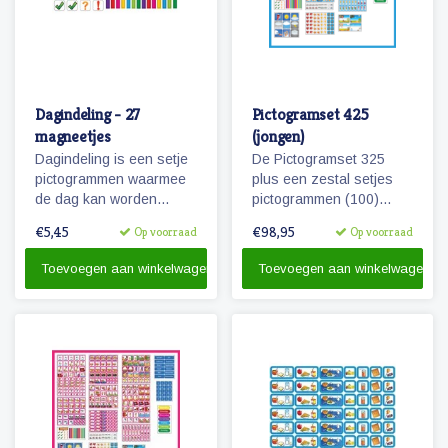
Dagindeling - 27
Pictogramset 425
magneetjes
(jongen)
Dagindeling is een setje
De Pictogramset 325
pictogrammen waarmee
plus een zestal setjes
de dag kan worden
pictogrammen (100)
aangegeven,
seizoenen, weer,
€5,45
€98,95
Op voorraad
Op voorraad
onderverdeeld en
maanden, dagen van de
activiteiten kunnen
week, getallen en
Toevoegen aan winkelwagen
Toevoegen aan winkelwagen
worden gemarkeerd.
belonen.