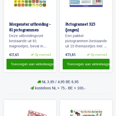
Morgenster uitbreiding -
Pictogramset 325
81 pictogrammen
(jongen)
Deze uitbreidingsset
Een pakket
bestaande uit 81
pictogrammen bestaande
magneetjes, bevat in
uit 10 themasetjes met in
combinatie met de
totaal 325 magneetjes
€17,45
€73,85
Op voorraad
Op voorraad
basisset Morgenster, alle
voor een volledige
pictogrammen in deze
weekplanning.
Toevoegen aan winkelwagen
Toevoegen aan winkelwagen
serie en in een ruime
hoeveelheid. 81
magnetische
NL 3,95 / 4,95 BE 6,95
pictogrammen.
kosteloos NL > 75,- BE > 100,-