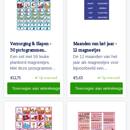
Verzorging & Slapen -
Maanden van het jaar -
50 pictogrammen
12 magneetjes
(jongen)
Een set met 50 leuke
De 12 maanden van het
planbord magneetjes.
jaar als magneetjes voor
Met deze pictogrammen
bijvoorbeeld een
maakt je bijvoorbeeld het
agendafuntie.
€12,75
€5,65
Op voorraad
Op voorraad
ochtendritueel inzichtelijk
maar ook een bezoekje
Toevoegen aan winkelwagen
Toevoegen aan winkelwagen
aan de tandarts of
kapper.