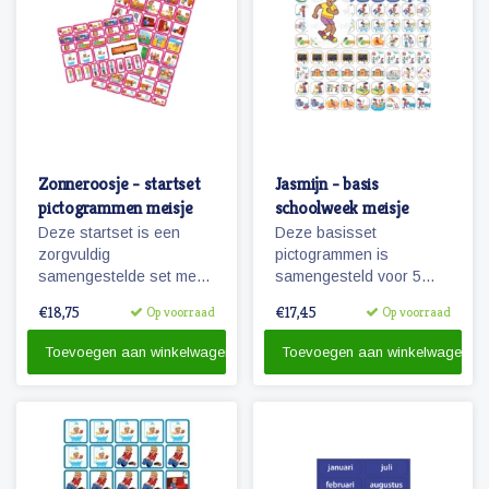
Zonneroosje - startset
Jasmijn - basis
pictogrammen meisje
schoolweek meisje
Deze startset is een
Deze basisset
zorgvuldig
pictogrammen is
samengestelde set met
samengesteld voor 5
68 magnetische planbord
dagen en met het oog op
€18,75
€17,45
Op voorraad
Op voorraad
pictogrammen voor een
hoofdactiviteiten van /
meisje en is voor enkele
voor 5 dagen (een
Toevoegen aan winkelwagen
Toevoegen aan winkelwagen
dagen planning.
schoolweek)