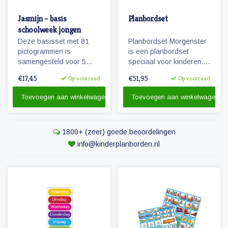
Jasmijn - basis
Planbordset
schoolweek jongen
Deze basisset met 81
Planbordset Morgenster
pictogrammen is
is een planbordset
samengesteld voor 5
speciaal voor kinderen.
dagen en met het oog op
De set bevat een
€17,45
€51,95
Op voorraad
Op voorraad
hoofdactiviteiten van /
planbord en een
voor 5 dagen (een
basisset met 81
Toevoegen aan winkelwagen
Toevoegen aan winkelwagen
schoolweek)
magnetische
pictogrammen.
1800+ (zeer) goede beoordelingen
info@kinderplanborden.nl