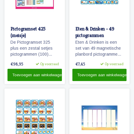
Pictogramset 425
Eten & Drinken - 49
(meisje)
pictogrammen
De Pictogramset 325
Eten & Drinken is een
plus een zestal setjes
set van 49 magnetische
pictogrammen (100)
planbord pictogrammen
seizoenen, weer,
voor kinderen.
€98,95
€7,45
Op voorraad
Op voorraad
maanden, dagen van de
week, getallen en
Toevoegen aan winkelwagen
Toevoegen aan winkelwagen
belonen.