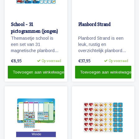
School - 31
Planbord Strand
pictogrammen (jongen)
Themasetje school is
Planbord Strand is een
een set van 31
leuk, rustig en
magnetische planbord
overzichtelijk planbord
pictogrammen voor
voor kinderen. De
€8,95
€37,95
Op voorraad
Op voorraad
kinderen en omvat o.a.
weekplanner is geschikt
school, overblijven en
voor magneetjes en/of
Toevoegen aan winkelwagen
Toevoegen aan winkelwagen
schoolreisje.
beschrijfbaar.