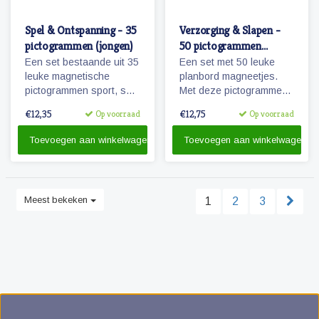
Spel & Ontspanning - 35
Verzorging & Slapen -
pictogrammen (jongen)
50 pictogrammen
(meisje)
Een set bestaande uit 35
Een set met 50 leuke
leuke magnetische
planbord magneetjes.
pictogrammen sport, spel
Met deze pictogrammen
en ontspanning.
maakt je bijvoorbeeld het
€12,35
€12,75
Op voorraad
Op voorraad
Wanneer je zwemles
ochtendritueel inzichtelijk
hebt? Kijk maar op je
maar ook een bezoekje
Toevoegen aan winkelwagen
Toevoegen aan winkelwagen
planbord!
aan de tandarts of
kapper.
Meest bekeken
1
2
3