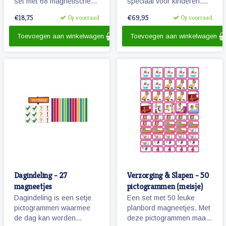
set met 68 magnetische
speciaal voor kinderen.
planbord pictogrammen
Het (lichtgewicht metalen)
€18,75
€69,95
Op voorraad
Op voorraad
voor een meisje en is voor
planbord geeft overzicht
enkele dagen planning.
over een week, werkt met
Toevoegen aan winkelwagen
Toevoegen aan winkelwagen
magnetische
pictogrammen en is ook
beschrijfbaar.
Dagindeling - 27
Verzorging & Slapen - 50
magneetjes
pictogrammen (meisje)
Dagindeling is een setje
Een set met 50 leuke
pictogrammen waarmee
planbord magneetjes. Met
de dag kan worden
deze pictogrammen maakt