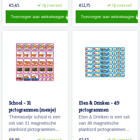
aangegeven,
je bijvoorbeeld het
€5,45
€12,75
Op voorraad
Op voorraad
onderverdeeld en
ochtendritueel inzichtelijk
activiteiten kunnen worden
maar ook een bezoekje
Toevoegen aan winkelwagen
Toevoegen aan winkelwagen
gemarkeerd.
aan de tandarts of kapper.
School - 31
Eten & Drinken - 49
pictogrammen (meisje)
pictogrammen
Themasetje school is een
Eten & Drinken is een set
set van 31 magnetische
van 49 magnetische
planbord pictogrammen
planbord pictogrammen
voor kinderen en omvat
voor kinderen.
€8,95
€7,45
Op voorraad
Op voorraad