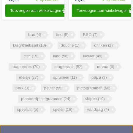
o.a. school, overblijven en
schoolreisje.
Toevoegen aan winkelwagen
Toevoegen aan winkelwagen
bad
(4)
bed
(5)
BSO
(7)
Dagritmekaart
(10)
douche
(1)
drinken
(2)
eten
(15)
kind
(56)
kleuter
(45)
magneetjes
(70)
magnetisch
(52)
mama
(5)
meisje
(27)
opruimen
(11)
papa
(3)
park
(3)
peuter
(55)
pictogrammen
(66)
planbordpictogrammen
(24)
slapen
(19)
speeltuin
(5)
spelen
(19)
vandaag
(4)