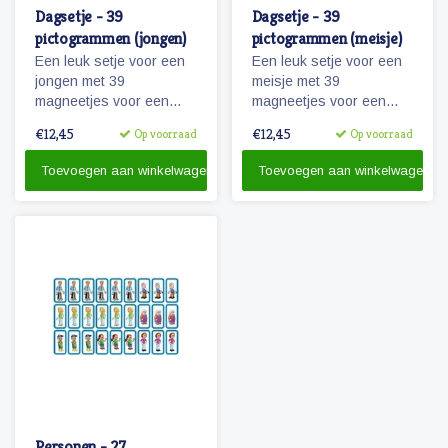
Dagsetje - 39
Dagsetje - 39
pictogrammen (jongen)
pictogrammen (meisje)
Een leuk setje voor een
Een leuk setje voor een
jongen met 39
meisje met 39
magneetjes voor een
magneetjes voor een
dagplanning. Bevat o.a.
dagplanning. Bevat o.a.
€12,45
€12,45
Op voorraad
Op voorraad
magneetjes voor school,
magneetjes voor school,
eten en slapen, maar
eten en slapen, maar
Toevoegen aan winkelwagen
Toevoegen aan winkelwagen
natuurlijk ook sport, spel
natuurlijk ook sport, spel
en recreatie.
en recreatie.
Personen - 27