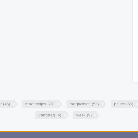
er
(45)
magneetjes
(70)
magnetisch
(52)
peuter
(55)
vandaag
(4)
week
(9)