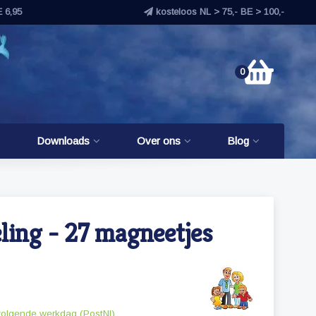
E 6,95
kosteloos NL > 75,- BE > 100,-
0
Downloads
Over ons
Blog
ling - 27 magneetjes
volgende werkdag (PostNl)