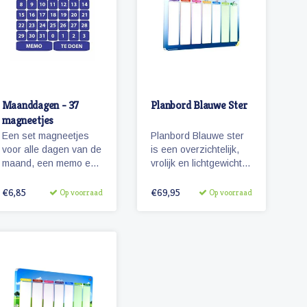
pictogrammen die
passen bij de
Zonneroosje serie.
Maanddagen - 37
Planbord Blauwe Ster
magneetjes
Een set magneetjes
Planbord Blauwe ster
voor alle dagen van de
is een overzichtelijk,
maand, een memo en
vrolijk en lichtgewicht
'te doen' magneet plus
metalen planbord voor
4 extra getallen.
kinderen (60 x 40 cm).
€6,85
€69,95
Op voorraad
Op voorraad
Het bord geeft
overzicht over een
week en werkt met
vrolijke magnetische
pictogrammen.