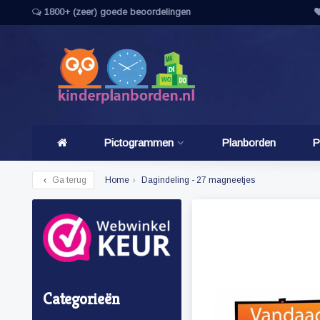
1800+ (zeer) goede beoordelingen
Pictogrammen
Planborden
P
Ga terug
Home
Dagindeling - 27 magneetjes
Categorieën