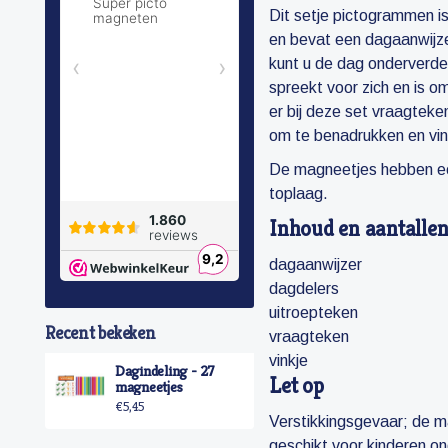
Dit setje pictogrammen 
en bevat een dagaanwijze
kunt u de dag onderverde
spreekt voor zich en is o
er bij deze set vraagteke
om te benadrukken en vink
De magneetjes hebben een
toplaag.
Inhoud en aantalle
dagaanwijzer
dagdelers
uitroepteken
Recent bekeken
vraagteken
vinkje
Dagindeling - 27
Let op
magneetjes
€5,45
Verstikkingsgevaar; de ma
geschikt voor kinderen o