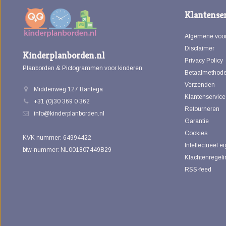
Klantenser
Algemene voo
Disclaimer
Kinderplanborden.nl
Privacy Policy
Planborden & Pictogrammen voor kinderen
Betaalmethod
Verzenden
Middenweg 127 Bantega
Klantenservice
+31 (0)30 369 0 362
Retourneren
info@kinderplanborden.nl
Garantie
Cookies
KVK nummer: 64994422
Intellectueel 
btw-nummer: NL001807449B29
Klachtenregeli
RSS-feed