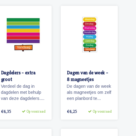
Dagdelers - extra
Dagen van de week -
groot
8 magneetjes
Verdeel de dag in
De dagen van de week
dagdelen met behulp
als magneetjes om zelf
van deze dagdelers.
een planbord te
Speciaal gemaakt voor
maken.
het planbord 'Blauwe
€4,35
€4,25
Op voorraad
Op voorraad
Ster extra groot'!