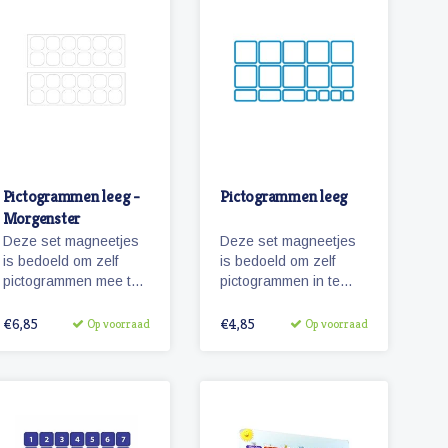
Pictogrammen leeg -
Pictogrammen leeg
Morgenster
Deze set magneetjes
Deze set magneetjes
is bedoeld om zelf
is bedoeld om zelf
pictogrammen mee te
pictogrammen in te
maken. De magneetjes
plakken. Omdat de
hebben dezelfde
magneetjes de
€6,85
€4,85
Op voorraad
Op voorraad
afmeting als de
afmetingen hebben
pictogrammen
van onze
'Morgenster'.
pictogrammen
'Zonneroosje'en ze
ook de kaderkleuren
hebben, creëer je