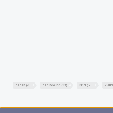
dagen
(4)
dagindeling
(23)
kind
(56)
kleut