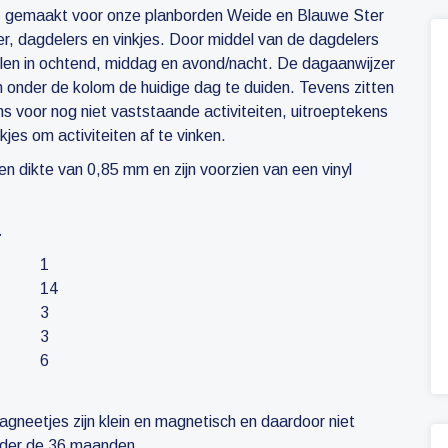
is gemaakt voor onze planborden Weide en Blauwe Ster
r, dagdelers en vinkjes. Door middel van de dagdelers
len in ochtend, middag en avond/nacht. De dagaanwijzer
m onder de kolom de huidige dag te duiden. Tevens zitten
ns voor nog niet vaststaande activiteiten, uitroeptekens
jes om activiteiten af te vinken.
 dikte van 0,85 mm en zijn voorzien van een vinyl
n
1
14
3
3
6
gneetjes zijn klein en magnetisch en daardoor niet
nder de 36 maanden.