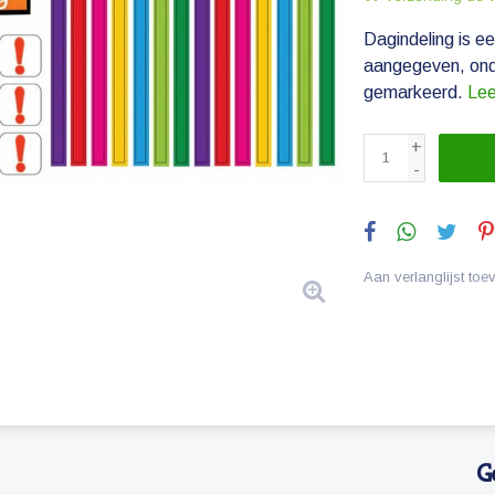
Dagindeling is 
aangegeven, onde
gemarkeerd.
Lee
+
-
Aan verlanglijst to
G