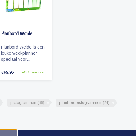
Planbord Weide
Planbord Weide is een
leuke weekplanner
speciaal voor
kinderen. Het
(lichtgewicht metalen)
€69,95
Op voorraad
planbord geeft
overzicht over een
week, werkt met
magnetische
pictogrammen en is
pictogrammen
(66)
planbordpictogrammen
(24)
ook beschrijfbaar.