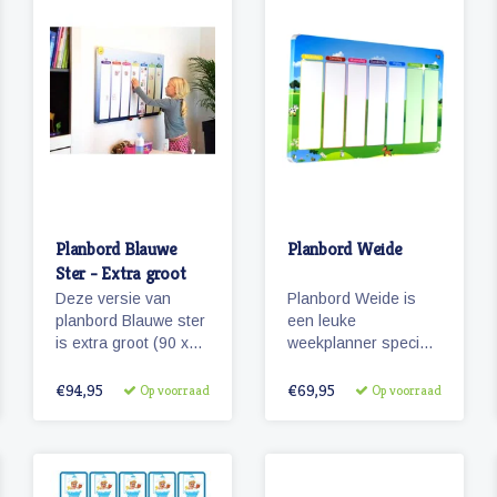
magnetische
dieren en gekleurde
pictogrammen.
kolommen.
Planbord Blauwe
Planbord Weide
Ster - Extra groot
Deze versie van
Planbord Weide is
planbord Blauwe ster
een leuke
is extra groot (90 x
weekplanner speciaal
60 cm) en ook
voor kinderen. Het
geschikt als
(lichtgewicht metalen)
€94,95
€69,95
Op voorraad
Op voorraad
familieplanbord. Het
planbord geeft
bord geeft overzicht
overzicht over een
over een week, is
week, werkt met
beschrijfbaar en/of
magnetische