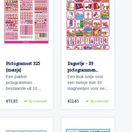
pictogrammen.
Pictogramset 325
Dagsetje - 39
(meisje)
pictogrammen
(meisje)
Een pakket
Een leuk setje voor
pictogrammen
een meisje met 39
bestaande uit 10
magneetjes voor een
themasetjes met in
dagplanning. Bevat
totaal 325
o.a. magneetjes voor
€73,85
€12,45
Op voorraad
Op voorraad
magneetjes voor een
school, eten en
volledige
slapen, maar
weekplanning.
natuurlijk ook sport,
spel en recreatie.