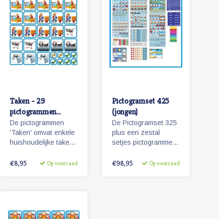
Taken - 29
Pictogramset 425
pictogrammen
(jongen)
(jongen)
De pictogrammen
De Pictogramset 325
'Taken' omvat enkele
plus een zestal
huishoudelijke taken
setjes pictogrammen
waarbij kinderen
(100) seizoenen,
kunnen helpen.
weer, maanden,
€8,95
€98,95
Op voorraad
Op voorraad
dagen van de week,
getallen en belonen.