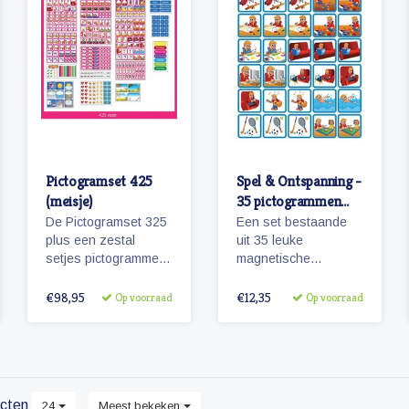
Pictogramset 425
Spel & Ontspanning -
(meisje)
35 pictogrammen
(jongen)
De Pictogramset 325
Een set bestaande
plus een zestal
uit 35 leuke
setjes pictogrammen
magnetische
(100) seizoenen,
pictogrammen sport,
weer, maanden,
spel en ontspanning.
€98,95
€12,35
Op voorraad
Op voorraad
dagen van de week,
Wanneer je zwemles
getallen en belonen.
hebt? Kijk maar op je
planbord!
cten
24
Meest bekeken