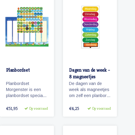
Planbordset
Dagen van de week -
8 magneetjes
Planbordset
De dagen van de
Morgenster is een
week als magneetjes
planbordset speciaal
om zelf een planbord
voor kinderen. De set
te maken.
bevat een planbord
€51,95
€4,25
Op voorraad
Op voorraad
en een basisset met
81 magnetische
pictogrammen.