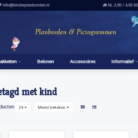
info@kinderplanborden.nl
NL 3,95 / 4,95 B
akketten
Belonen
Accessoires
Informatief
etagd met kind
ducten
24
Meest bekeken