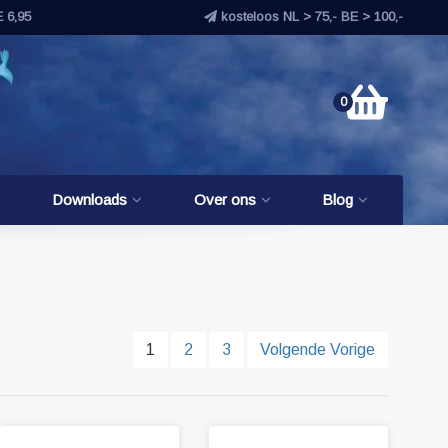
E 6,95
kosteloos NL > 75,- BE > 100,-
0
Downloads
Over ons
Blog
1
2
3
Volgende Vorige