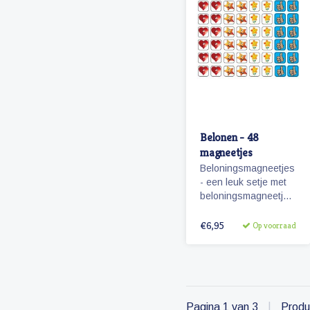
Belonen - 48
magneetjes
Beloningsmagneetjes
- een leuk setje met
beloningsmagneetjes
geschikt voor zowel
jongens als meisjes.
€6,95
Op voorraad
Pagina 1 van 3
|
Produ