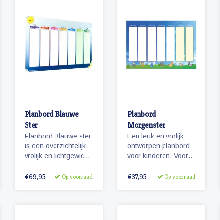
Planbord Blauwe
Planbord
Ster
Morgenster
Planbord Blauwe ster
Een leuk en vrolijk
is een overzichtelijk,
ontworpen planbord
vrolijk en lichtgewicht
voor kinderen. Voor
metalen planbord
de peuters en
voor kinderen (60 x
kleuters zijn de
€69,95
€37,95
Op voorraad
Op voorraad
40 cm). Het bord
dagen herkenbaar
geeft overzicht over
gemaakt door middel
een week en werkt
van leuke
met vrolijke
afbeeldingen van