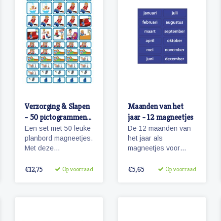
werkt met onze
pictogrammen en is
vrolijke magnetische
ook beschrijfbaar.
pictogrammen.
Verzorging & Slapen
Maanden van het
- 50 pictogrammen
jaar - 12 magneetjes
(jongen)
Een set met 50 leuke
De 12 maanden van
planbord magneetjes.
het jaar als
Met deze
magneetjes voor
pictogrammen maakt
bijvoorbeeld een
je bijvoorbeeld het
agendafuntie.
€12,75
€5,65
Op voorraad
Op voorraad
ochtendritueel
inzichtelijk maar ook
een bezoekje aan de
tandarts of kapper.