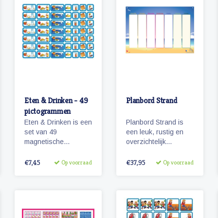
Eten & Drinken - 49
Planbord Strand
pictogrammen
Eten & Drinken is een
Planbord Strand is
set van 49
een leuk, rustig en
magnetische
overzichtelijk
planbord
planbord voor
pictogrammen voor
kinderen. De
€7,45
€37,95
Op voorraad
Op voorraad
kinderen.
weekplanner is
geschikt voor
magneetjes en/of
beschrijfbaar.