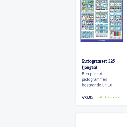
Pictogramset 325
(jongen)
Een pakket
pictogrammen
bestaande uit 10
themasetjes met in
totaal 325
€73,85
Op voorraad
magneetjes voor een
volledige
weekplanning.