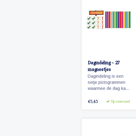
Dagindeling - 27
magneetjes
Dagindeling is een
setje pictogrammen
waarmee de dag kan
worden aangegeven,
onderverdeeld en
€5,45
Op voorraad
activiteiten kunnen
worden gemarkeerd.