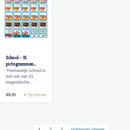
School - 31
pictogrammen
(jongen)
Themasetje school is
een set van 31
magnetische
planbord
pictogrammen voor
€8,95
Op voorraad
kinderen en omvat
o.a. school,
overblijven en
schoolreisje.
1
2
3
Volgende Vorige