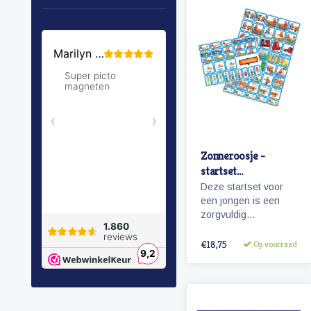
Zonneroosje -
startset
pictogrammen
Deze startset voor
jongen
een jongen is een
zorgvuldig
samengestelde set
met 68 magnetische
€18,75
Op voorraad
pictogrammen voor
enkele dagen
planning.