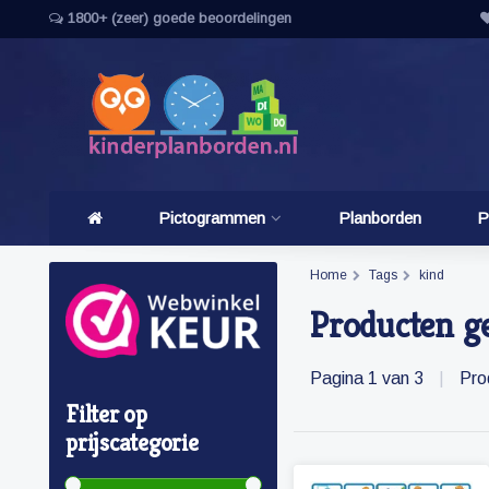
1800+ (zeer) goede beoordelingen
Pictogrammen
Planborden
P
Home
Tags
kind
Producten g
Pagina 1 van 3
|
Pro
Filter op
prijscategorie