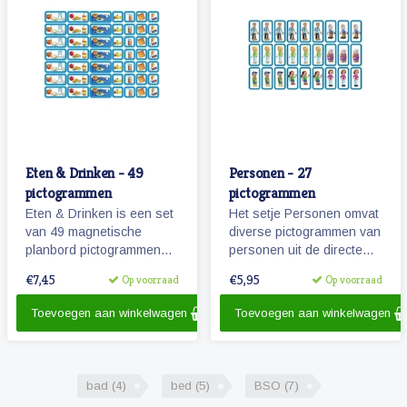
Eten & Drinken - 49
Personen - 27
pictogrammen
pictogrammen
Eten & Drinken is een set
Het setje Personen omvat
van 49 magnetische
diverse pictogrammen van
planbord pictogrammen
personen uit de directe
voor kinderen.
omgeving van het kind.
€7,45
€5,95
Op voorraad
Op voorraad
Toevoegen aan winkelwagen
Toevoegen aan winkelwagen
bad
(4)
bed
(5)
BSO
(7)