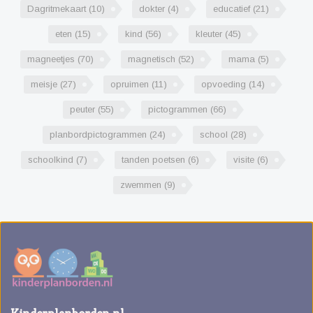
Dagritmekaart
(10)
dokter
(4)
educatief
(21)
eten
(15)
kind
(56)
kleuter
(45)
magneetjes
(70)
magnetisch
(52)
mama
(5)
meisje
(27)
opruimen
(11)
opvoeding
(14)
peuter
(55)
pictogrammen
(66)
planbordpictogrammen
(24)
school
(28)
schoolkind
(7)
tanden poetsen
(6)
visite
(6)
zwemmen
(9)