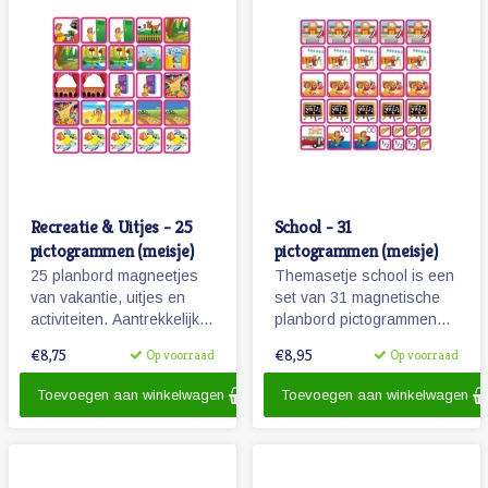
Recreatie & Uitjes - 25
School - 31
pictogrammen (meisje)
pictogrammen (meisje)
25 planbord magneetjes
Themasetje school is een
van vakantie, uitjes en
set van 31 magnetische
activiteiten. Aantrekkelijk
planbord pictogrammen
en vrolijk weergegeven
voor kinderen en omvat
€8,75
€8,95
Op voorraad
Op voorraad
pictogrammen.
o.a. school, overblijven en
schoolreisje.
Toevoegen aan winkelwagen
Toevoegen aan winkelwagen