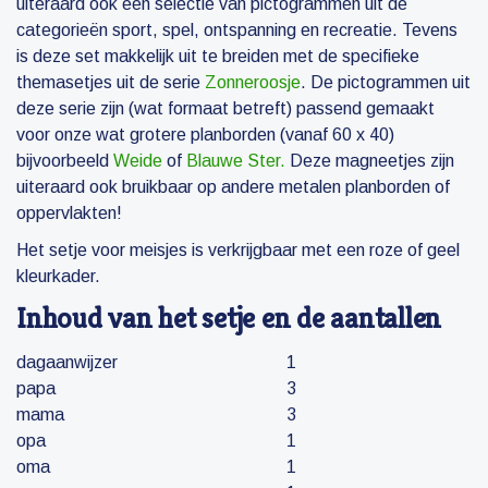
uiteraard ook een selectie van pictogrammen uit de
categorieën sport, spel, ontspanning en recreatie. Tevens
is deze set makkelijk uit te breiden met de specifieke
themasetjes uit de serie
Zonneroosje
. De pictogrammen uit
deze serie zijn (wat formaat betreft) passend gemaakt
voor onze wat grotere planborden (vanaf 60 x 40)
bijvoorbeeld
Weide
of
Blauwe Ster.
Deze magneetjes zijn
uiteraard ook bruikbaar op andere metalen planborden of
oppervlakten!
Het setje voor meisjes is verkrijgbaar met een roze of geel
kleurkader.
Inhoud van het setje en de aantallen
dagaanwijzer
1
papa
3
mama
3
opa
1
oma
1