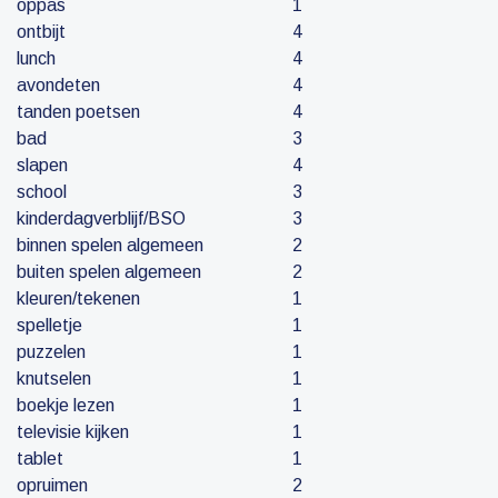
oppas
1
ontbijt
4
lunch
4
avondeten
4
tanden poetsen
4
bad
3
slapen
4
school
3
kinderdagverblijf/BSO
3
binnen spelen algemeen
2
buiten spelen algemeen
2
kleuren/tekenen
1
spelletje
1
puzzelen
1
knutselen
1
boekje lezen
1
televisie kijken
1
tablet
1
opruimen
2