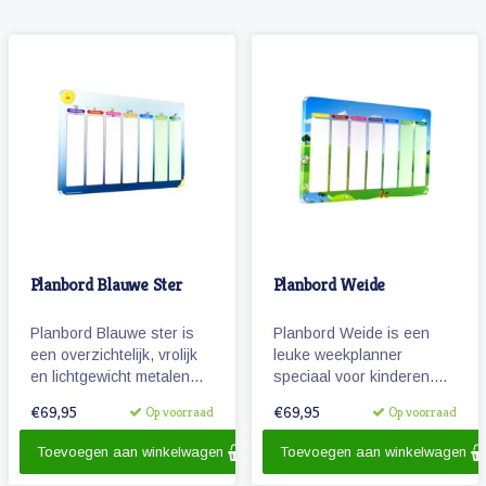
Planbord Blauwe Ster
Planbord Weide
Planbord Blauwe ster is
Planbord Weide is een
een overzichtelijk, vrolijk
leuke weekplanner
en lichtgewicht metalen
speciaal voor kinderen.
planbord voor kinderen
Het (lichtgewicht metalen)
€69,95
€69,95
Op voorraad
Op voorraad
(60 x 40 cm). Het bord
planbord geeft overzicht
geeft overzicht over een
over een week, werkt met
Toevoegen aan winkelwagen
Toevoegen aan winkelwagen
week en werkt met vrolijke
magnetische
magnetische
pictogrammen en is ook