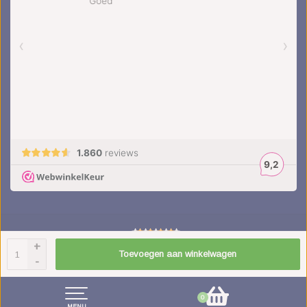
+
4.5
/
5
sterren op basis van
1851
beoordelingen.
Lees 1851 beoordelingen
Toevoegen aan winkelwagen
-
© Copyright 2026 kinderplanborden.nl
- Theme by
Frontlabel
- Powered by
0
Lightspeed
MENU