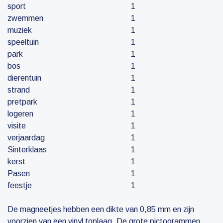
sport
1
zwemmen
1
muziek
1
speeltuin
1
park
1
bos
1
dierentuin
1
strand
1
pretpark
1
logeren
1
visite
1
verjaardag
1
Sinterklaas
1
kerst
1
Pasen
1
feestje
1
De magneetjes hebben een dikte van 0,85 mm en zijn
voorzien van een vinyl toplaag. De grote pictogrammen