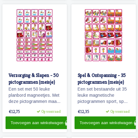
pictogrammen.
beschrijfbaar.
Verzorging & Slapen - 50
Spel & Ontspanning - 35
pictogrammen (meisje)
pictogrammen (meisje)
Een set met 50 leuke
Een set bestaande uit 35
planbord magneetjes. Met
leuke magnetische
deze pictogrammen maakt
pictogrammen sport, spel
je bijvoorbeeld het
en ontspanning. Wanneer
€12,75
€12,35
Op voorraad
Op voorraad
ochtendritueel inzichtelijk
je zwemles hebt? Kijk
maar ook een bezoekje
maar op je planbord!
Toevoegen aan winkelwagen
Toevoegen aan winkelwagen
aan de tandarts of kapper.