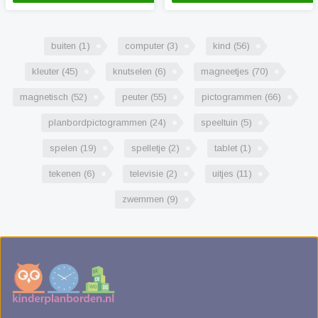
buiten
(1)
computer
(3)
kind
(56)
kleuter
(45)
knutselen
(6)
magneetjes
(70)
magnetisch
(52)
peuter
(55)
pictogrammen
(66)
planbordpictogrammen
(24)
speeltuin
(5)
spelen
(19)
spelletje
(2)
tablet
(1)
tekenen
(6)
televisie
(2)
uitjes
(11)
zwemmen
(9)