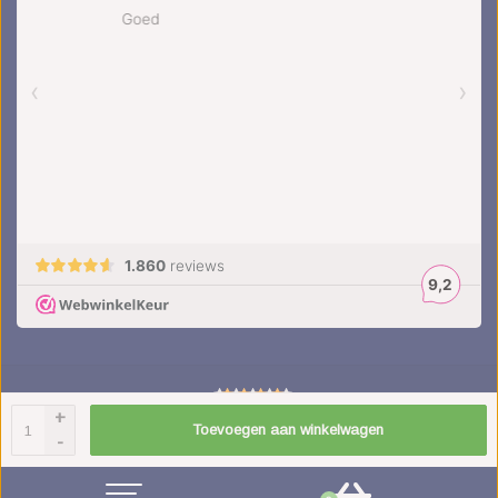
+
4.5
/
5
sterren op basis van
1851
beoordelingen.
Lees 1851 beoordelingen
Toevoegen aan winkelwagen
-
© Copyright 2026 kinderplanborden.nl
- Theme by
Frontlabel
- Powered by