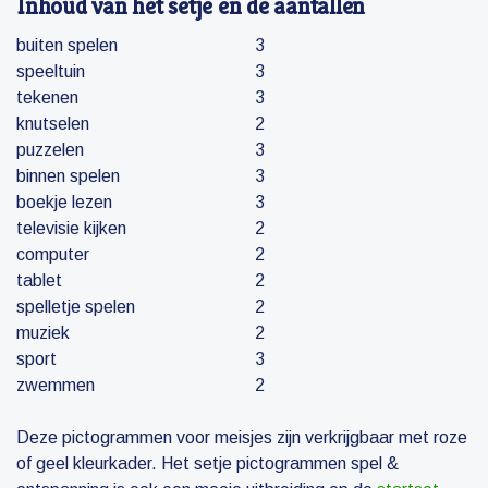
Inhoud van het setje en de aantallen
buiten spelen
3
speeltuin
3
tekenen
3
knutselen
2
puzzelen
3
binnen spelen
3
boekje lezen
3
televisie kijken
2
computer
2
tablet
2
spelletje spelen
2
muziek
2
sport
3
zwemmen
2
Deze pictogrammen voor meisjes zijn verkrijgbaar met roze
of geel kleurkader. Het setje pictogrammen spel &