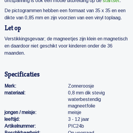
ontspanning is ook een mooie uitbreiding op de
startset
.
De pictogrammen hebben een formaat van 35 x 35 en een
dikte van 0,85 mm en zijn voorzien van een vinyl toplaag.
Let op
Verstikkingsgevaar; de magneetjes zijn klein en magnetisch
en daardoor niet geschikt voor kinderen onder de 36
maanden.
Specificaties
Merk:
Zonneroosje
materiaal:
0,8 mm dik stevig
waterbestendig
magneetfolie
jongen / meisje:
meisje
leeftijd:
3 - 12 jaar
Artikelnummer:
PIC24b
Beschikbaarheid:
Op voorraad