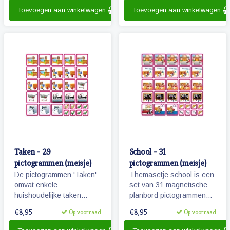
maar ook een bezoekje
Toevoegen aan winkelwagen
Toevoegen aan winkelwagen
aan de tandarts of kapper.
Taken - 29
School - 31
pictogrammen (meisje)
pictogrammen (meisje)
De pictogrammen 'Taken'
Themasetje school is een
omvat enkele
set van 31 magnetische
huishoudelijke taken
planbord pictogrammen
waarbij kinderen kunnen
voor kinderen en omvat
€8,95
€8,95
Op voorraad
Op voorraad
helpen.
o.a. school, overblijven en
schoolreisje.