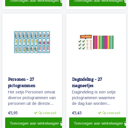
Toevoegen aan winkelwagen
Toevoegen aan winkelwagen
Personen - 27
Dagindeling - 27
pictogrammen
magneetjes
Het setje Personen omvat
Dagindeling is een setje
diverse pictogrammen van
pictogrammen waarmee
personen uit de directe
de dag kan worden
omgeving van het kind.
aangegeven,
€5,95
€5,45
Op voorraad
Op voorraad
onderverdeeld en
activiteiten kunnen worden
Toevoegen aan winkelwagen
Toevoegen aan winkelwagen
gemarkeerd.