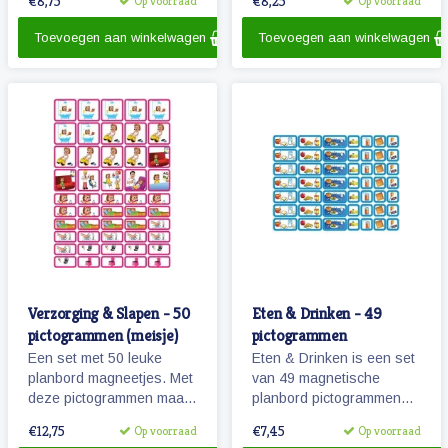
€8,75
€8,25
Op voorraad
Op voorraad
pictogrammen.
Toevoegen aan winkelwagen
Toevoegen aan winkelwagen
Verzorging & Slapen - 50
Eten & Drinken - 49
pictogrammen (meisje)
pictogrammen
Een set met 50 leuke
Eten & Drinken is een set
planbord magneetjes. Met
van 49 magnetische
deze pictogrammen maakt
planbord pictogrammen
je bijvoorbeeld het
voor kinderen.
€12,75
€7,45
Op voorraad
Op voorraad
ochtendritueel inzichtelijk