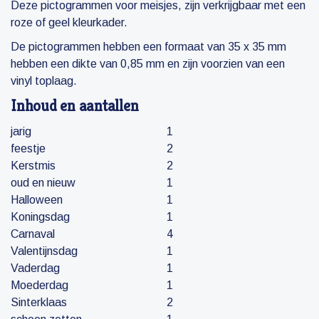
Deze pictogrammen voor meisjes, zijn verkrijgbaar met een
roze of geel kleurkader.
De pictogrammen hebben een formaat van 35 x 35 mm
hebben een dikte van 0,85 mm en zijn voorzien van een
vinyl toplaag.
Inhoud en aantallen
jarig
1
feestje
2
Kerstmis
2
oud en nieuw
1
Halloween
1
Koningsdag
1
Carnaval
4
Valentijnsdag
1
Vaderdag
1
Moederdag
1
Sinterklaas
2