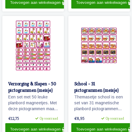
Toevoegen aan winkelwagen
Toevoegen aan winkelwagen
Verzorging & Slapen - 50
School - 31
pictogrammen (meisje)
pictogrammen (meisje)
Een set met 50 leuke
Themasetje school is een
planbord magneetjes. Met
set van 31 magnetische
deze pictogrammen maakt
planbord pictogrammen
je bijvoorbeeld het
voor kinderen en omvat
€12,75
€8,95
Op voorraad
Op voorraad
ochtendritueel inzichtelijk
o.a. school, overblijven en
maar ook een bezoekje
schoolreisje.
Toevoegen aan winkelwagen
Toevoegen aan winkelwagen