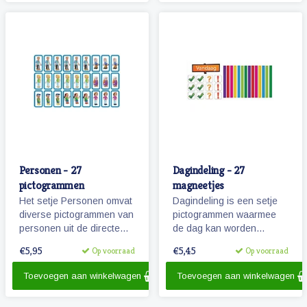
recreatie.
Personen - 27
Dagindeling - 27
pictogrammen
magneetjes
Het setje Personen omvat
Dagindeling is een setje
diverse pictogrammen van
pictogrammen waarmee
personen uit de directe
de dag kan worden
omgeving van het kind.
aangegeven,
€5,95
€5,45
Op voorraad
Op voorraad
onderverdeeld en
activiteiten kunnen worden
Toevoegen aan winkelwagen
Toevoegen aan winkelwagen
gemarkeerd.