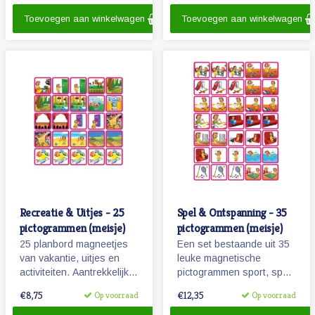
personen.
Toevoegen aan winkelwagen
Toevoegen aan winkelwagen
Recreatie & Uitjes - 25
Spel & Ontspanning - 35
pictogrammen (meisje)
pictogrammen (meisje)
25 planbord magneetjes
Een set bestaande uit 35
van vakantie, uitjes en
leuke magnetische
activiteiten. Aantrekkelijk
pictogrammen sport, spel
en vrolijk weergegeven
en ontspanning. Wanneer
€8,75
€12,35
Op voorraad
Op voorraad
pictogrammen.
je zwemles hebt? Kijk
maar op je planbord!