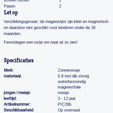
schoen zetten
1
Pasen
2
Let op
Verstikkingsgevaar; de magneetjes zijn klein en magnetisch
en daardoor niet geschikt voor kinderen onder de 36
maanden.
Feestdagen een setje om naar uit te zien!
Specificaties
Merk:
Zonneroosje
materiaal:
0,8 mm dik stevig
waterbestendig
magneetfolie
jongen / meisje:
meisje
leeftijd:
3 - 12 jaar
Artikelnummer:
PIC28b
Beschikbaarheid:
Op voorraad