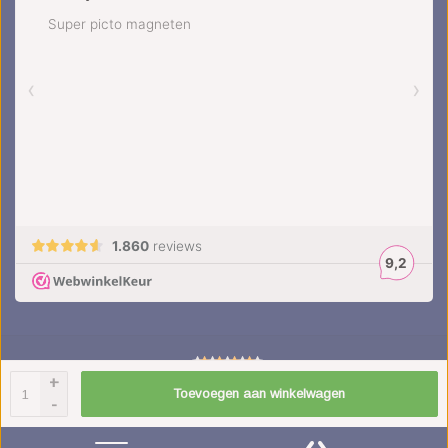
+
4.5
/
5
sterren op basis van
1851
beoordelingen.
Lees 1851 beoordelingen
Toevoegen aan winkelwagen
-
© Copyright 2026 kinderplanborden.nl
- Theme by
Frontlabel
- Powered by