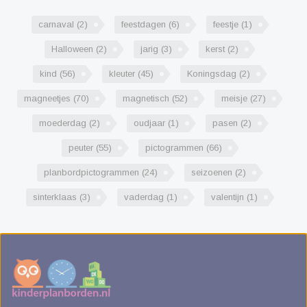
carnaval
(2)
feestdagen
(6)
feestje
(1)
Halloween
(2)
jarig
(3)
kerst
(2)
kind
(56)
kleuter
(45)
Koningsdag
(2)
magneetjes
(70)
magnetisch
(52)
meisje
(27)
moederdag
(2)
oudjaar
(1)
pasen
(2)
peuter
(55)
pictogrammen
(66)
planbordpictogrammen
(24)
seizoenen
(2)
sinterklaas
(3)
vaderdag
(1)
valentijn
(1)