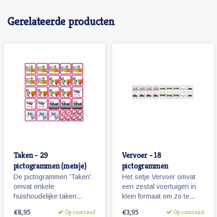
Gerelateerde producten
Taken - 29
Vervoer - 18
pictogrammen (meisje)
pictogrammen
De pictogrammen 'Taken'
Het setje Vervoer omvat
omvat enkele
een zestal voertuigen in
huishoudelijke taken
klein formaat om zo te
waarbij kinderen kunnen
kunnen combineren met
€8,95
€3,95
Op voorraad
Op voorraad
helpen.
pictogrammen en