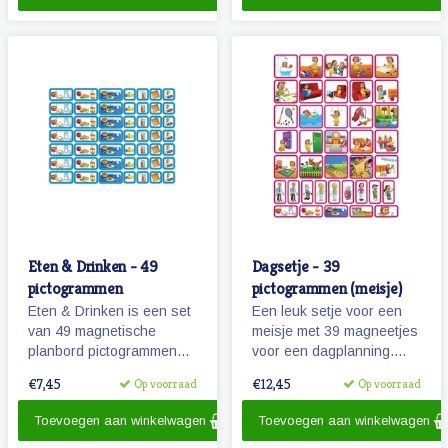
aan de tandarts of kapper.
Eten & Drinken - 49
Dagsetje - 39
pictogrammen
pictogrammen (meisje)
Eten & Drinken is een set
Een leuk setje voor een
van 49 magnetische
meisje met 39 magneetjes
planbord pictogrammen
voor een dagplanning.
voor kinderen.
Bevat o.a. magneetjes
€7,45
€12,45
Op voorraad
Op voorraad
voor school, eten en
slapen, maar natuurlijk
Toevoegen aan winkelwagen
Toevoegen aan winkelwagen
ook sport, spel en