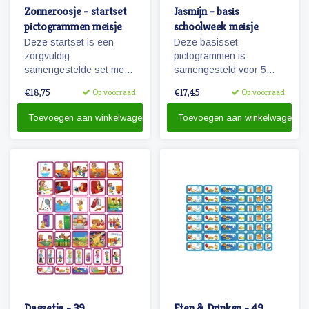
Zonneroosje - startset
Jasmijn - basis
pictogrammen meisje
schoolweek meisje
Deze startset is een
Deze basisset
zorgvuldig
pictogrammen is
samengestelde set met
samengesteld voor 5
68 magnetische planbord
dagen en met het oog op
€18,75
€17,45
Op voorraad
Op voorraad
pictogrammen voor een
hoofdactiviteiten van /
meisje en is voor enkele
voor 5 dagen (een
Toevoegen aan winkelwagen
Toevoegen aan winkelwagen
dagen planning.
schoolweek)
Dagsetje - 39
Eten & Drinken - 49