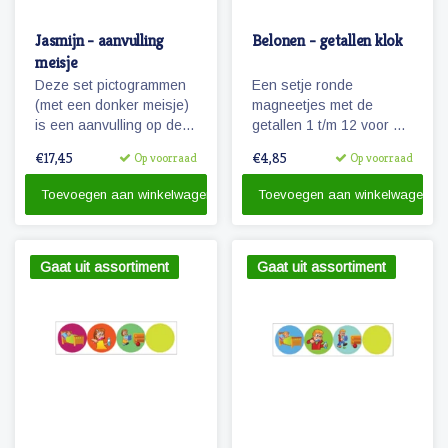
Jasmijn - aanvulling
Belonen - getallen klok
meisje
Deze set pictogrammen
Een setje ronde
(met een donker meisje)
magneetjes met de
is een aanvulling op de
getallen 1 t/m 12 voor de
set 'basis schoolweek'
uren van de dag.
€17,45
€4,85
Op voorraad
Op voorraad
en bevat vele
pictogrammen in de
Toevoegen aan winkelwagen
Toevoegen aan winkelwagen
categorieën spel,
ontspanning, taken
recreatie & uitjes.
Tevens de uitbreiding
Gaat uit assortiment
Gaat uit assortiment
van 5 naar 7 dagen voor
eten & verzorging.