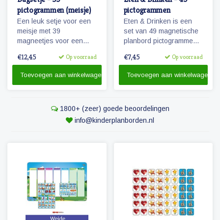
pictogrammen (meisje)
pictogrammen
Een leuk setje voor een
Eten & Drinken is een
meisje met 39
set van 49 magnetische
magneetjes voor een
planbord pictogrammen
dagplanning. Bevat o.a.
voor kinderen.
€12,45
€7,45
Op voorraad
Op voorraad
magneetjes voor school,
eten en slapen, maar
Toevoegen aan winkelwagen
Toevoegen aan winkelwagen
natuurlijk ook sport, spel
en recreatie.
1800+ (zeer) goede beoordelingen
info@kinderplanborden.nl