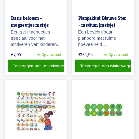
Basis belonen -
Planpakket Blauwe Ster
magneetjes meisje
- medium (meisje)
Een set magneetjes
Een beschrijfbaar
speciaal voor het
planbord met ruime
motiveren van kinderen.
hoeveelheid
Ontwikkeld voor ons
magnetische
€7,95
€134,95
Op voorraad
Op voorraad
beloningsbord en te
pictogrammen voor een
gebruiken in combinatie
weekplanning.
Toevoegen aan winkelwagen
Toevoegen aan winkelwagen
met onze pictogrammen
Herkenbaarheid van de
dagen door diertjes en
kolomkleuren.