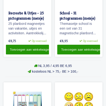
Recreatie & Uitjes - 25
School - 31
pictogrammen (meisje)
pictogrammen (meisje)
25 planbord magneetjes
Themasetje school is
van vakantie, uitjes en
een set van 31
activiteiten. Aantrekkelijk
magnetische planbord
en vrolijk weergegeven
pictogrammen voor
€8,75
€8,95
Op voorraad
Op voorraad
pictogrammen.
kinderen en omvat o.a.
school, overblijven en
Toevoegen aan winkelwagen
Toevoegen aan winkelwagen
schoolreisje.
NL 3,95 / 4,95 BE 6,95
kosteloos NL > 75,- BE > 100,-