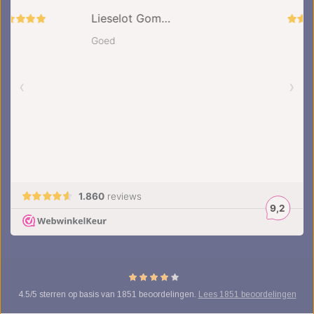
4.5
/
5
sterren op basis van
1851
beoordelingen.
Lees 1851 beoordelingen