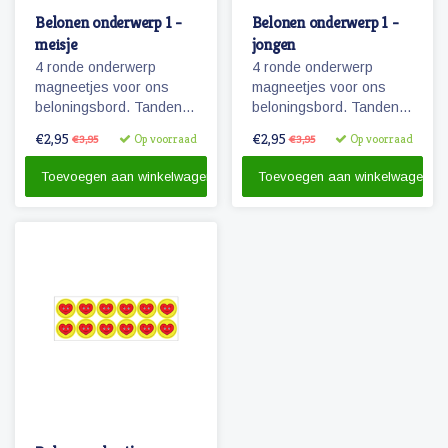
Belonen onderwerp 1 -
Belonen onderwerp 1 -
meisje
jongen
4 ronde onderwerp
4 ronde onderwerp
magneetjes voor ons
magneetjes voor ons
beloningsbord. Tanden
beloningsbord. Tanden
poetsen, slapen,
poetsen, slapen,
€2,95
€2,95
Op voorraad
Op voorraad
€3,95
€3,95
opruimen en een
opruimen en een
magneet om zelf een
magneet om zelf een
Toevoegen aan winkelwagen
Toevoegen aan winkelwagen
onderwerp op te
onderwerp op te
plakken/tekenen.
plakken/tekenen.