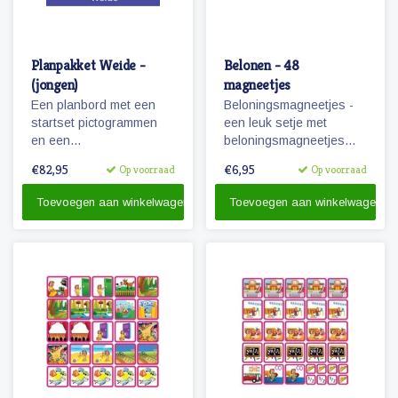
Planpakket Weide -
Belonen - 48
(jongen)
magneetjes
Een planbord met een
Beloningsmagneetjes -
startset pictogrammen
een leuk setje met
en een
beloningsmagneetjes
whiteboardmarker.
geschikt voor zowel
€82,95
€6,95
Op voorraad
Op voorraad
jongens als meisjes.
Toevoegen aan winkelwagen
Toevoegen aan winkelwagen