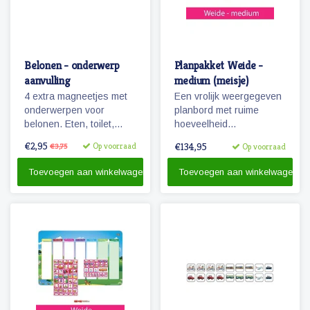
Belonen - onderwerp
Planpakket Weide -
aanvulling
medium (meisje)
4 extra magneetjes met
Een vrolijk weergegeven
onderwerpen voor
planbord met ruime
belonen. Eten, toilet,
hoeveelheid
potje en handen wassen.
pictogrammen voor jaren
€2,95
Op voorraad
€134,95
€3,75
Op voorraad
Zowel voor jongen als
planplezier!
meisje!
Toevoegen aan winkelwagen
Toevoegen aan winkelwagen