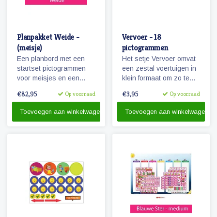
Planpakket Weide -
Vervoer - 18
(meisje)
pictogrammen
Een planbord met een
Het setje Vervoer omvat
startset pictogrammen
een zestal voertuigen in
voor meisjes en een
klein formaat om zo te
whiteboardmarker.
kunnen combineren met
€82,95
€3,95
Op voorraad
Op voorraad
pictogrammen en
personen.
Toevoegen aan winkelwagen
Toevoegen aan winkelwagen