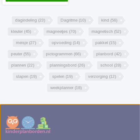
'Zonneroosje'en ze ook
de kaderkleuren hebben,
creëer je pictogrammen
dagindeling
(23)
Dagritme
(10)
kind
(56)
die passen bij de
Zonneroosje serie.
kleuter
(45)
magneetjes
(70)
magnetisch
(52)
meisje
(27)
opvoeding
(14)
pakket
(15)
peuter
(55)
pictogrammen
(66)
planbord
(42)
plannen
(22)
planningsbord
(26)
school
(28)
slapen
(19)
spelen
(19)
verzorging
(12)
weekplanner
(18)