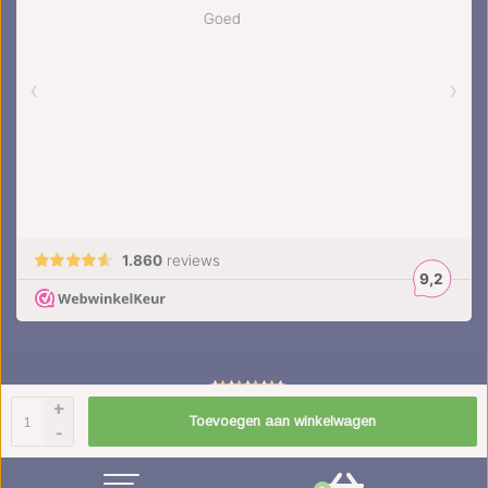
+
4.5
/
5
sterren op basis van
1851
beoordelingen.
Lees 1851 beoordelingen
Toevoegen aan winkelwagen
-
© Copyright 2026 kinderplanborden.nl
- Theme by
Frontlabel
- Powered by