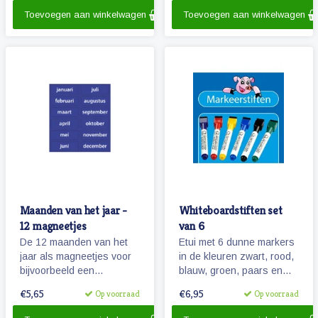
Toevoegen aan winkelwagen
Toevoegen aan winkelwagen
Maanden van het jaar -
Whiteboardstiften set
12 magneetjes
van 6
De 12 maanden van het
Etui met 6 dunne markers
jaar als magneetjes voor
in de kleuren zwart, rood,
bijvoorbeeld een
blauw, groen, paars en
agendafuntie.
geel. De stiften zijn
€5,65
€6,95
Op voorraad
Op voorraad
voorzien van een
magneetje en wissertje in