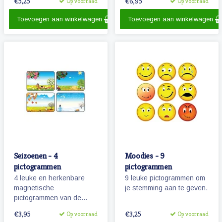
€5,25
€6,95
Op voorraad
Op voorraad
jongens als meisjes.
Toevoegen aan winkelwagen
Toevoegen aan winkelwagen
Seizoenen - 4
Moodies - 9
pictogrammen
pictogrammen
4 leuke en herkenbare
9 leuke pictogrammen om
magnetische
je stemming aan te geven.
pictogrammen van de
seizoenen lente, zomer,
€3,95
€3,25
Op voorraad
Op voorraad
herfst en winter.