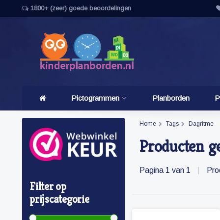
1800+ (zeer) goede beoordelingen
Pictogrammen
Planborden
P
Home
Tags
Dagritme
Producten g
Pagina 1 van 1
|
Pro
Filter op
prijscategorie