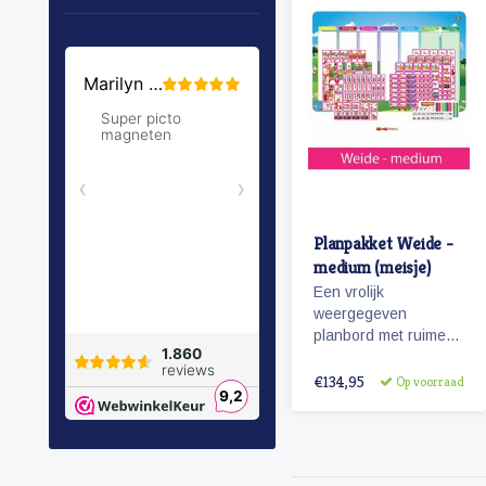
Planpakket Weide -
medium (meisje)
Een vrolijk
weergegeven
planbord met ruime
hoeveelheid
pictogrammen voor
€134,95
Op voorraad
jaren planplezier!