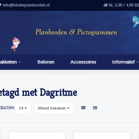
info@kinderplanborden.nl
NL 3,95 / 4,95 B
akketten
Belonen
Accessoires
Informatief
etagd met Dagritme
ducten
24
Meest bekeken