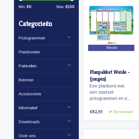
Min:
€
0
Max:
€
150
Categorieën
Pictogrammen
Planborden
Pakketten
Planpakket Weide -
(jongen)
Belonen
Een planbord met
een startset
Accessoires
pictogrammen en een
whiteboardmarker.
Informatief
€82,95
Op voorraad
Downloads
Over ons