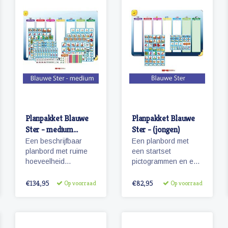
Planpakket Blauwe
Planpakket Blauwe
Ster - medium
Ster - (jongen)
(jongen)
Een beschrijfbaar
Een planbord met
planbord met ruime
een startset
hoeveelheid
pictogrammen en een
magnetische
whiteboardmarker.
pictogrammen voor
€134,95
€82,95
Op voorraad
Op voorraad
een weekplanning.
Herkenbaarheid van
de dagen door
diertjes en