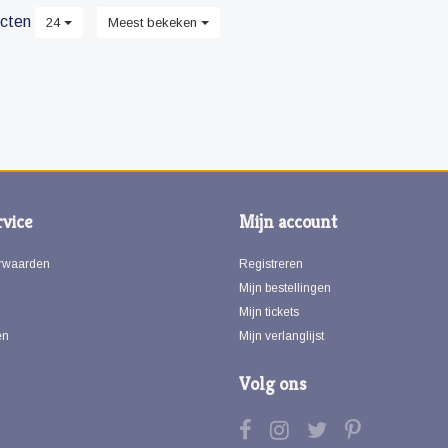
kolomkleuren.
cten
24
Meest bekeken
vice
Mijn account
rwaarden
Registreren
Mijn bestellingen
Mijn tickets
en
Mijn verlanglijst
Volg ons