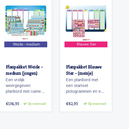
Planpakket Weide -
Planpakket Blauwe
medium (jongen)
Ster - (meisje)
Een vrolijk
Een planbord met
weergegeven
een startset
planbord met ruime
pictogrammen en een
hoeveelheid
whiteboardmarker.
pictogrammen voor
€134,95
€82,95
Op voorraad
Op voorraad
jaren planplezier!