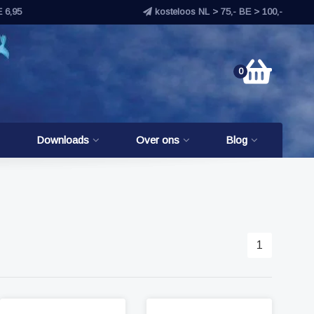
E 6,95
kosteloos NL > 75,- BE > 100,-
0
Downloads
Over ons
Blog
1