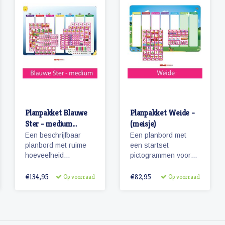
kolomkleuren!
Planpakket Blauwe
Planpakket Weide -
Ster - medium
(meisje)
(meisje)
Een beschrijfbaar
Een planbord met
planbord met ruime
een startset
hoeveelheid
pictogrammen voor
magnetische
meisjes en een
pictogrammen voor
whiteboardmarker.
€134,95
€82,95
Op voorraad
Op voorraad
een weekplanning.
Herkenbaarheid van
de dagen door
diertjes en