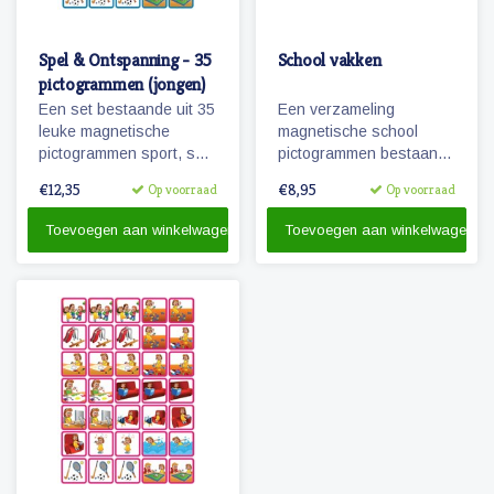
Spel & Ontspanning - 35
School vakken
pictogrammen (jongen)
Een set bestaande uit 35
Een verzameling
leuke magnetische
magnetische school
pictogrammen sport, spel
pictogrammen bestaande
en ontspanning.
uit diverse vakken die op
€12,35
€8,95
Op voorraad
Op voorraad
Wanneer je zwemles
de basisschool worden
hebt? Kijk maar op je
gegeven.
Toevoegen aan winkelwagen
Toevoegen aan winkelwagen
planbord!