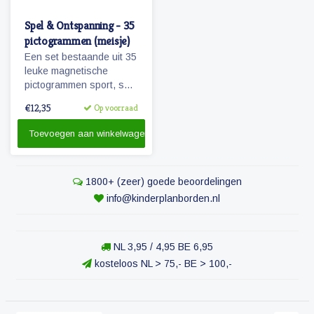
Spel & Ontspanning - 35
pictogrammen (meisje)
Een set bestaande uit 35
leuke magnetische
pictogrammen sport, spel
en ontspanning.
€12,35
Op voorraad
Wanneer je zwemles
hebt? Kijk maar op je
Toevoegen aan winkelwagen
planbord!
1800+ (zeer) goede beoordelingen
info@kinderplanborden.nl
NL 3,95 / 4,95 BE 6,95
kosteloos NL > 75,- BE > 100,-