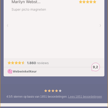
4.5
/
5
sterren op basis van
1851
beoordelingen.
Lees 1851 beoordelingen