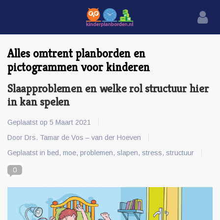
Alles omtrent planborden en
pictogrammen voor kinderen
Slaapproblemen en welke rol structuur hier
in kan spelen
Geplaatst op
5 Maart 2021
Door Drs. Tamar de Vos – van der Hoeven
Geplaatst in
bed
,
moe
,
problemen
,
slapen
,
stress
,
structuur
0