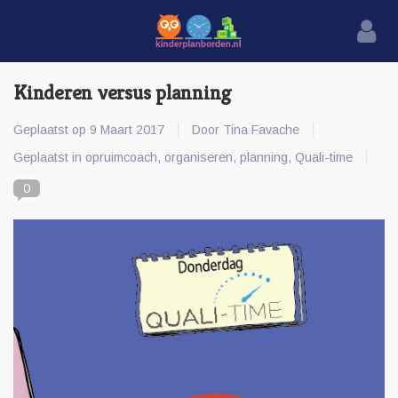
Kinderen versus planning
Geplaatst op
9 Maart 2017
Door Tina Favache
Geplaatst in
opruimcoach
,
organiseren
,
planning
,
Quali-time
0