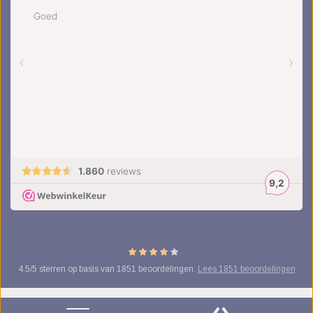
4.5
/
5
sterren op basis van
1851
beoordelingen.
Lees 1851 beoordelingen
© Copyright 2026 kinderplanborden.nl - Theme by
Frontlabel
- Powered by