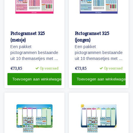
Pictogramset 325
Pictogramset 325
(meisje)
(jongen)
Een pakket
Een pakket
pictogrammen bestaande
pictogrammen bestaande
uit 10 themasetjes met in
uit 10 themasetjes met in
totaal 325 magneetjes
totaal 325 magneetjes
€73,85
€73,85
Op voorraad
Op voorraad
voor een volledige
voor een volledige
weekplanning.
weekplanning.
Toevoegen aan winkelwagen
Toevoegen aan winkelwagen