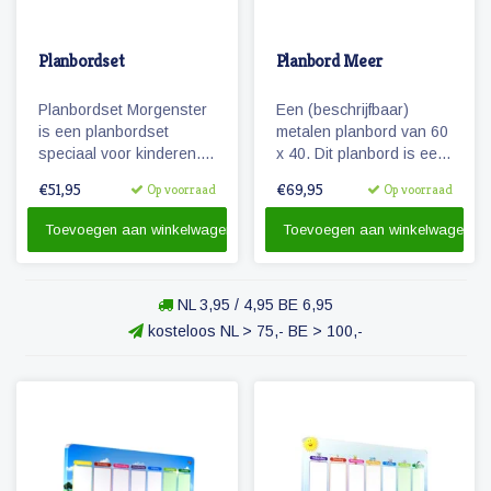
Planbordset
Planbord Meer
Planbordset Morgenster
Een (beschrijfbaar)
is een planbordset
metalen planbord van 60
speciaal voor kinderen.
x 40. Dit planbord is een
De set bevat een
speciaal ontworpen
€51,95
€69,95
Op voorraad
Op voorraad
planbord en een
weekplanner voor de al
basisset met 81
wat oudere kinderen.
Toevoegen aan winkelwagen
Toevoegen aan winkelwagen
magnetische
pictogrammen.
NL 3,95 / 4,95 BE 6,95
kosteloos NL > 75,- BE > 100,-