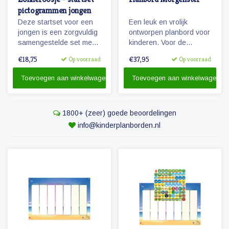
pictogrammen jongen
Deze startset voor een
Een leuk en vrolijk
jongen is een zorgvuldig
ontworpen planbord voor
samengestelde set met
kinderen. Voor de
68 magnetische
peuters en kleuters zijn
€18,75
€37,95
Op voorraad
Op voorraad
pictogrammen voor
de dagen herkenbaar
enkele dagen planning.
gemaakt door middel van
Toevoegen aan winkelwagen
Toevoegen aan winkelwagen
leuke afbeeldingen van
dieren en gekleurde
kolommen.
1800+ (zeer) goede beoordelingen
info@kinderplanborden.nl