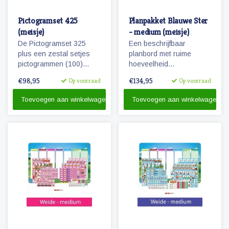
Pictogramset 425
Planpakket Blauwe Ster
(meisje)
- medium (meisje)
De Pictogramset 325
Een beschrijfbaar
plus een zestal setjes
planbord met ruime
pictogrammen (100)
hoeveelheid
seizoenen, weer,
magnetische
€98,95
€134,95
Op voorraad
Op voorraad
maanden, dagen van de
pictogrammen voor een
week, getallen en
weekplanning.
Toevoegen aan winkelwagen
Toevoegen aan winkelwagen
belonen.
Herkenbaarheid van de
dagen door diertjes en
kolomkleuren.