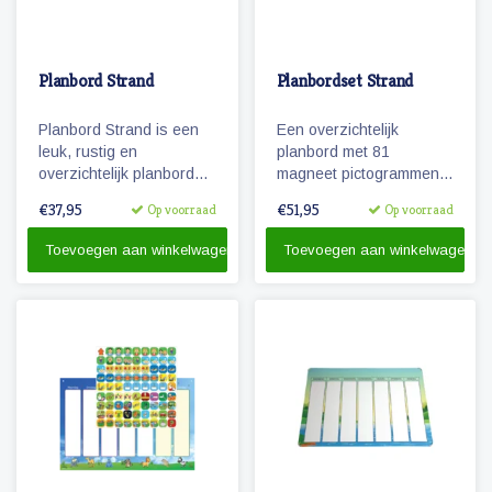
Planbord Strand
Planbordset Strand
Planbord Strand is een
Een overzichtelijk
leuk, rustig en
planbord met 81
overzichtelijk planbord
magneet pictogrammen
voor kinderen. De
voor kinderen. Maak een
€37,95
€51,95
Op voorraad
Op voorraad
weekplanner is geschikt
zichtbare dagplanning
voor magneetjes en/of
met deze leuke en
Toevoegen aan winkelwagen
Toevoegen aan winkelwagen
beschrijfbaar.
educatieve set.