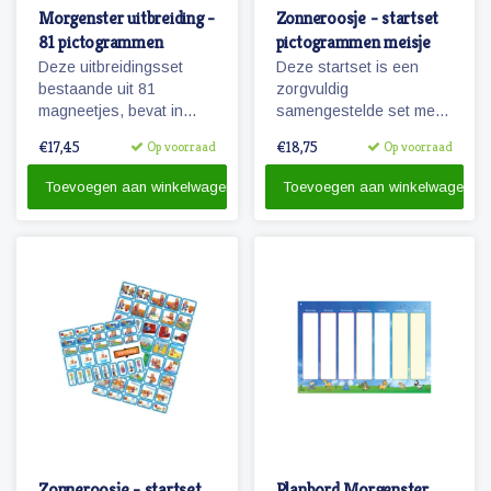
Morgenster uitbreiding -
Zonneroosje - startset
81 pictogrammen
pictogrammen meisje
Deze uitbreidingsset
Deze startset is een
bestaande uit 81
zorgvuldig
magneetjes, bevat in
samengestelde set met
combinatie met de
68 magnetische planbord
€17,45
€18,75
Op voorraad
Op voorraad
basisset Morgenster, alle
pictogrammen voor een
pictogrammen in deze
meisje en is voor enkele
Toevoegen aan winkelwagen
Toevoegen aan winkelwagen
serie en in een ruime
dagen planning.
hoeveelheid. 81
magnetische
pictogrammen.
Zonneroosje - startset
Planbord Morgenster