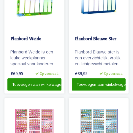
Planbord Weide
Planbord Blauwe Ster
Planbord Weide is een
Planbord Blauwe ster is
leuke weekplanner
een overzichtelijk, vrolijk
speciaal voor kinderen.
en lichtgewicht metalen
Het (lichtgewicht
planbord voor kinderen
€69,95
€69,95
Op voorraad
Op voorraad
metalen) planbord geeft
(60 x 40 cm). Het bord
overzicht over een week,
geeft overzicht over een
Toevoegen aan winkelwagen
Toevoegen aan winkelwagen
werkt met magnetische
week en werkt met
pictogrammen en is ook
vrolijke magnetische
beschrijfbaar.
pictogrammen.