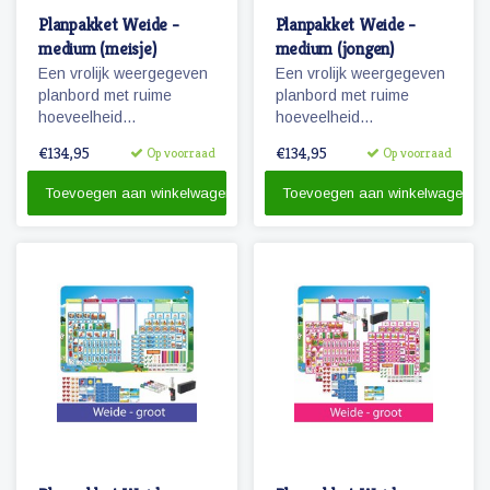
Planpakket Weide -
Planpakket Weide -
medium (meisje)
medium (jongen)
Een vrolijk weergegeven
Een vrolijk weergegeven
planbord met ruime
planbord met ruime
hoeveelheid
hoeveelheid
pictogrammen voor jaren
pictogrammen voor jaren
€134,95
€134,95
Op voorraad
Op voorraad
planplezier!
planplezier!
Toevoegen aan winkelwagen
Toevoegen aan winkelwagen