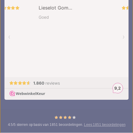
4.5
/
5
sterren op basis van
1851
beoordelingen.
Lees 1851 beoordelingen