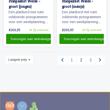
Planpakket Weide -
Planpakket Weide -
groot (jongen)
groot (meisje)
Een planbord met ruim
Een planbord met ruim
voldoende pictogrammen
voldoende pictogrammen
voor een weekplanning
voor een weekplanning
en extra pictogrammen
en extra pictogrammen
€169,95
€169,95
Op voorraad
Op voorraad
voor o.a. belonen, weer
voor o.a. belonen, weer
en seizoenen. Tevens
en seizoenen. Tevens
Toevoegen aan winkelwagen
Toevoegen aan winkelwagen
een set stiften en
een set stiften en
reinigingsmateriaal.
reinigingsmateriaal.
Laagste prijs
1
2
3