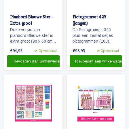
Planbord Blauwe Ster -
Pictogramset 425
Extra groot
(jongen)
Deze versie van
De Pictogramset 325
planbord Blauwe ster is
plus een zestal setjes
extra groot (90 x 60 cm)
pictogrammen (100)
en ook geschikt als
seizoenen, weer,
€94,95
€98,95
Op voorraad
Op voorraad
familieplanbord. Het bord
maanden, dagen van de
geeft overzicht over een
week, getallen en
Toevoegen aan winkelwagen
Toevoegen aan winkelwagen
week, is beschrijfbaar
belonen.
en/of werkt met onze
vrolijke magnetische
pictogrammen.