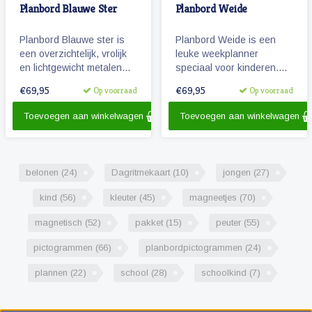
Planbord Blauwe Ster
Planbord Weide
Planbord Blauwe ster is
Planbord Weide is een
een overzichtelijk, vrolijk
leuke weekplanner
en lichtgewicht metalen
speciaal voor kinderen.
planbord voor kinderen
Het (lichtgewicht metalen)
€69,95
€69,95
Op voorraad
Op voorraad
(60 x 40 cm). Het bord
planbord geeft overzicht
geeft overzicht over een
over een week, werkt met
Toevoegen aan winkelwagen
Toevoegen aan winkelwagen
week en werkt met vrolijke
magnetische
magnetische
pictogrammen en is ook
pictogrammen.
beschrijfbaar.
belonen
(24)
Dagritmekaart
(10)
jongen
(27)
kind
(56)
kleuter
(45)
magneetjes
(70)
magnetisch
(52)
pakket
(15)
peuter
(55)
pictogrammen
(66)
planbordpictogrammen
(24)
plannen
(22)
school
(28)
schoolkind
(7)