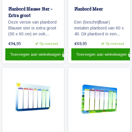
Planbord Blauwe Ster -
Planbord Meer
Extra groot
Deze versie van planbord
Een (beschrijfbaar)
Blauwe ster is extra groot
metalen planbord van 60 x
(90 x 60 cm) en ook
40. Dit planbord is een
geschikt als
speciaal ontworpen
€94,95
€69,95
Op voorraad
Op voorraad
familieplanbord. Het bord
weekplanner voor de al
geeft overzicht over een
wat oudere kinderen.
Toevoegen aan winkelwagen
Toevoegen aan winkelwagen
week, is beschrijfbaar
en/of werkt met onze
vrolijke magnetische
pictogrammen.