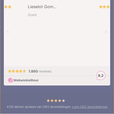
4.5
/
5
sterren op basis van
1851
beoordelingen.
Lees 1851 beoordelingen