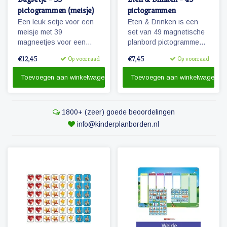
pictogrammen (meisje)
pictogrammen
Een leuk setje voor een
Eten & Drinken is een
meisje met 39
set van 49 magnetische
magneetjes voor een
planbord pictogrammen
dagplanning. Bevat o.a.
voor kinderen.
€12,45
€7,45
Op voorraad
Op voorraad
magneetjes voor school,
eten en slapen, maar
Toevoegen aan winkelwagen
Toevoegen aan winkelwagen
natuurlijk ook sport, spel
en recreatie.
1800+ (zeer) goede beoordelingen
info@kinderplanborden.nl