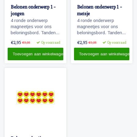
Belonen onderwerp 1 -
Belonen onderwerp 1 -
jongen
meisje
4 ronde onderwerp
4 ronde onderwerp
magneetjes voor ons
magneetjes voor ons
beloningsbord. Tanden
beloningsbord. Tanden
poetsen, slapen,
poetsen, slapen,
€2,95
€2,95
Op voorraad
Op voorraad
€3,95
€3,95
opruimen en een
opruimen en een
magneet om zelf een
magneet om zelf een
Toevoegen aan winkelwagen
Toevoegen aan winkelwagen
onderwerp op te
onderwerp op te
plakken/tekenen.
plakken/tekenen.