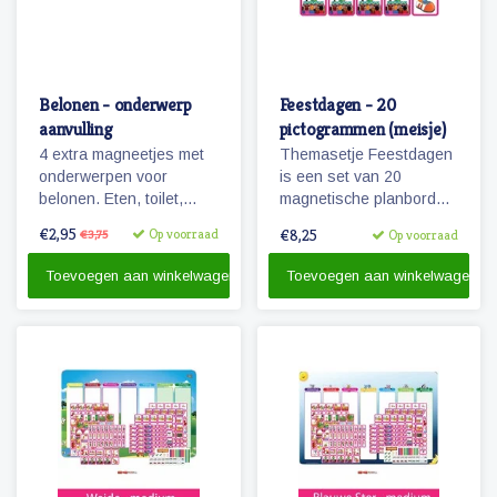
Belonen - onderwerp
Feestdagen - 20
aanvulling
pictogrammen (meisje)
4 extra magneetjes met
Themasetje Feestdagen
onderwerpen voor
is een set van 20
belonen. Eten, toilet,
magnetische planbord
potje en handen wassen.
pictogrammen.
€2,95
Op voorraad
€8,25
€3,75
Op voorraad
Zowel voor jongen als
meisje!
Toevoegen aan winkelwagen
Toevoegen aan winkelwagen