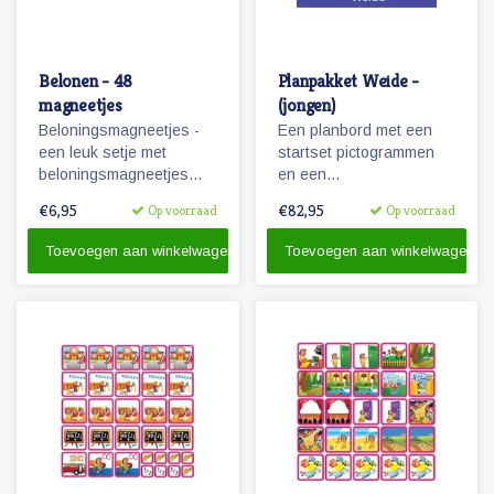
Belonen - 48
Planpakket Weide -
magneetjes
(jongen)
Beloningsmagneetjes -
Een planbord met een
een leuk setje met
startset pictogrammen
beloningsmagneetjes
en een
geschikt voor zowel
whiteboardmarker.
€6,95
€82,95
Op voorraad
Op voorraad
jongens als meisjes.
Toevoegen aan winkelwagen
Toevoegen aan winkelwagen