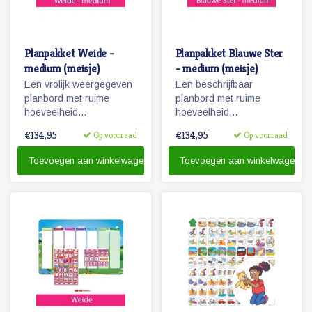
Planpakket Weide -
Planpakket Blauwe Ster
medium (meisje)
- medium (meisje)
Een vrolijk weergegeven
Een beschrijfbaar
planbord met ruime
planbord met ruime
hoeveelheid
hoeveelheid
pictogrammen voor jaren
magnetische
€134,95
€134,95
Op voorraad
Op voorraad
planplezier!
pictogrammen voor een
weekplanning.
Toevoegen aan winkelwagen
Toevoegen aan winkelwagen
Herkenbaarheid van de
dagen door diertjes en
kolomkleuren.