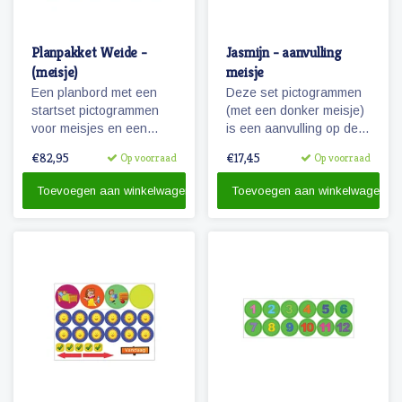
Planpakket Weide -
Jasmijn - aanvulling
(meisje)
meisje
Een planbord met een
Deze set pictogrammen
startset pictogrammen
(met een donker meisje)
voor meisjes en een
is een aanvulling op de
whiteboardmarker.
set 'basis schoolweek'
€82,95
€17,45
Op voorraad
Op voorraad
en bevat vele
pictogrammen in de
Toevoegen aan winkelwagen
Toevoegen aan winkelwagen
categorieën spel,
ontspanning, taken
recreatie & uitjes.
Tevens de uitbreiding
van 5 naar 7 dagen voor
eten & verzorging.