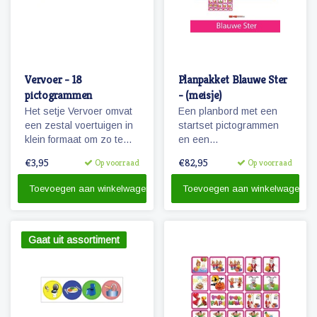
Vervoer - 18
Planpakket Blauwe Ster
pictogrammen
- (meisje)
Het setje Vervoer omvat
Een planbord met een
een zestal voertuigen in
startset pictogrammen
klein formaat om zo te
en een
kunnen combineren met
whiteboardmarker.
€3,95
€82,95
Op voorraad
Op voorraad
pictogrammen en
personen.
Toevoegen aan winkelwagen
Toevoegen aan winkelwagen
Gaat uit assortiment