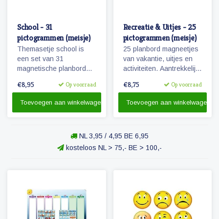
School - 31
Recreatie & Uitjes - 25
pictogrammen (meisje)
pictogrammen (meisje)
Themasetje school is
25 planbord magneetjes
een set van 31
van vakantie, uitjes en
magnetische planbord
activiteiten. Aantrekkelijk
pictogrammen voor
en vrolijk weergegeven
€8,95
€8,75
Op voorraad
Op voorraad
kinderen en omvat o.a.
pictogrammen.
school, overblijven en
Toevoegen aan winkelwagen
Toevoegen aan winkelwagen
schoolreisje.
NL 3,95 / 4,95 BE 6,95
kosteloos NL > 75,- BE > 100,-