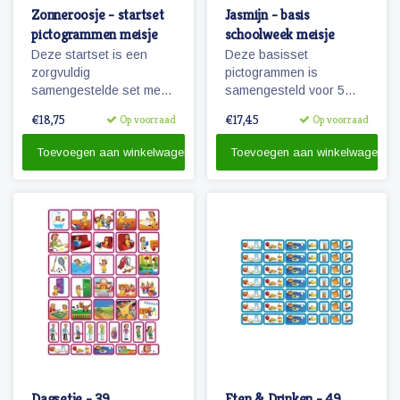
Zonneroosje - startset
Jasmijn - basis
pictogrammen meisje
schoolweek meisje
Deze startset is een
Deze basisset
zorgvuldig
pictogrammen is
samengestelde set met
samengesteld voor 5
68 magnetische planbord
dagen en met het oog op
€18,75
€17,45
Op voorraad
Op voorraad
pictogrammen voor een
hoofdactiviteiten van /
meisje en is voor enkele
voor 5 dagen (een
Toevoegen aan winkelwagen
Toevoegen aan winkelwagen
dagen planning.
schoolweek)
Dagsetje - 39
Eten & Drinken - 49