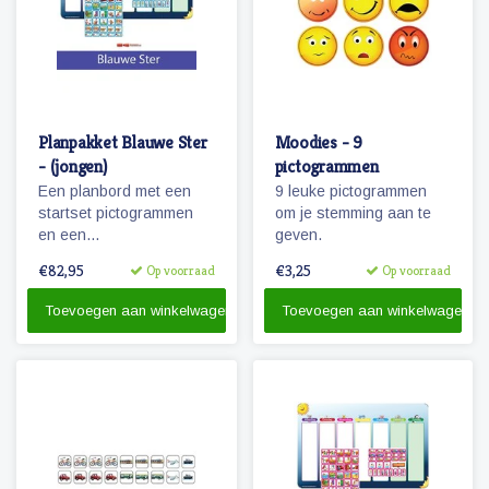
Planpakket Blauwe Ster
Moodies - 9
- (jongen)
pictogrammen
Een planbord met een
9 leuke pictogrammen
startset pictogrammen
om je stemming aan te
en een
geven.
whiteboardmarker.
€82,95
€3,25
Op voorraad
Op voorraad
Toevoegen aan winkelwagen
Toevoegen aan winkelwagen