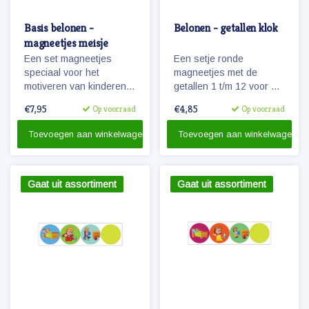
Basis belonen -
Belonen - getallen klok
magneetjes meisje
Een set magneetjes
Een setje ronde
speciaal voor het
magneetjes met de
motiveren van kinderen.
getallen 1 t/m 12 voor de
Ontwikkeld voor ons
uren van de dag.
€7,95
€4,85
Op voorraad
Op voorraad
beloningsbord en te
gebruiken in combinatie
Toevoegen aan winkelwagen
Toevoegen aan winkelwagen
met onze pictogrammen
Gaat uit assortiment
Gaat uit assortiment