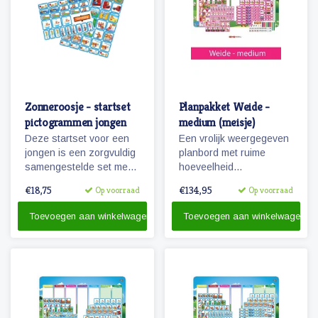
Zonneroosje - startset
Planpakket Weide -
pictogrammen jongen
medium (meisje)
Deze startset voor een
Een vrolijk weergegeven
jongen is een zorgvuldig
planbord met ruime
samengestelde set met
hoeveelheid
68 magnetische
pictogrammen voor jaren
€18,75
€134,95
Op voorraad
Op voorraad
pictogrammen voor
planplezier!
enkele dagen planning.
Toevoegen aan winkelwagen
Toevoegen aan winkelwagen