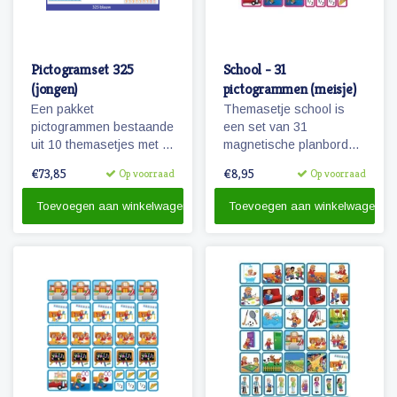
Pictogramset 325
School - 31
(jongen)
pictogrammen (meisje)
Een pakket
Themasetje school is
pictogrammen bestaande
een set van 31
uit 10 themasetjes met in
magnetische planbord
totaal 325 magneetjes
pictogrammen voor
€73,85
€8,95
Op voorraad
Op voorraad
voor een volledige
kinderen en omvat o.a.
weekplanning.
school, overblijven en
Toevoegen aan winkelwagen
Toevoegen aan winkelwagen
schoolreisje.