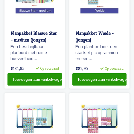
Planpakket Blauwe Ster
Planpakket Weide -
- medium (jongen)
(jongen)
Een beschrijfbaar
Een planbord met een
planbord met ruime
startset pictogrammen
hoeveelheid
en een
magnetische
whiteboardmarker.
€134,95
€82,95
Op voorraad
Op voorraad
pictogrammen voor een
weekplanning.
Toevoegen aan winkelwagen
Toevoegen aan winkelwagen
Herkenbaarheid van de
dagen door diertjes en
kolomkleuren!