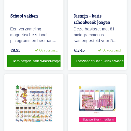
School vakken
Jasmijn - basis
schoolweek jongen
Een verzameling
Deze basisset met 81
magnetische school
pictogrammen is
pictogrammen bestaande
samengesteld voor 5
uit diverse vakken die op
dagen en met het oog op
€8,95
€17,45
Op voorraad
Op voorraad
de basisschool worden
hoofdactiviteiten van /
gegeven.
voor 5 dagen (een
Toevoegen aan winkelwagen
Toevoegen aan winkelwagen
schoolweek)