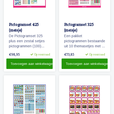
Pictogramset 425
Pictogramset 325
(meisje)
(meisje)
De Pictogramset 325
Een pakket
plus een zestal setjes
pictogrammen bestaande
pictogrammen (100)
uit 10 themasetjes met in
seizoenen, weer,
totaal 325 magneetjes
€98,95
€73,85
Op voorraad
Op voorraad
maanden, dagen van de
voor een volledige
week, getallen en
weekplanning.
Toevoegen aan winkelwagen
Toevoegen aan winkelwagen
belonen.