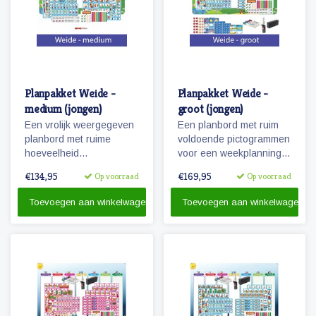
Planpakket Weide -
Planpakket Weide -
medium (jongen)
groot (jongen)
Een vrolijk weergegeven
Een planbord met ruim
planbord met ruime
voldoende pictogrammen
hoeveelheid
voor een weekplanning
pictogrammen voor jaren
en extra pictogrammen
€134,95
€169,95
Op voorraad
Op voorraad
planplezier!
voor o.a. belonen, weer
en seizoenen. Tevens
Toevoegen aan winkelwagen
Toevoegen aan winkelwagen
een set stiften en
reinigingsmateriaal.