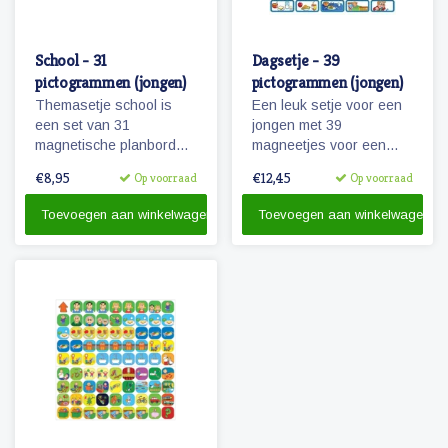
School - 31
Dagsetje - 39
pictogrammen (jongen)
pictogrammen (jongen)
Themasetje school is
Een leuk setje voor een
een set van 31
jongen met 39
magnetische planbord
magneetjes voor een
pictogrammen voor
dagplanning. Bevat o.a.
€8,95
€12,45
Op voorraad
Op voorraad
kinderen en omvat o.a.
magneetjes voor school,
school, overblijven en
eten en slapen, maar
Toevoegen aan winkelwagen
Toevoegen aan winkelwagen
schoolreisje.
natuurlijk ook sport, spel
en recreatie.