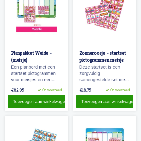
Planpakket Weide -
Zonneroosje - startset
(meisje)
pictogrammen meisje
Een planbord met een
Deze startset is een
startset pictogrammen
zorgvuldig
voor meisjes en een
samengestelde set met
whiteboardmarker.
68 magnetische planbord
€82,95
€18,75
Op voorraad
Op voorraad
pictogrammen voor een
meisje en is voor enkele
Toevoegen aan winkelwagen
Toevoegen aan winkelwagen
dagen planning.