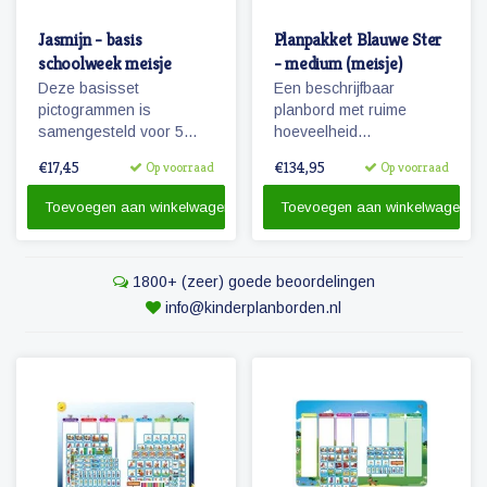
Jasmijn - basis
Planpakket Blauwe Ster
schoolweek meisje
- medium (meisje)
Deze basisset
Een beschrijfbaar
pictogrammen is
planbord met ruime
samengesteld voor 5
hoeveelheid
dagen en met het oog op
magnetische
€17,45
€134,95
Op voorraad
Op voorraad
hoofdactiviteiten van /
pictogrammen voor een
voor 5 dagen (een
weekplanning.
Toevoegen aan winkelwagen
Toevoegen aan winkelwagen
schoolweek)
Herkenbaarheid van de
dagen door diertjes en
kolomkleuren.
1800+ (zeer) goede beoordelingen
info@kinderplanborden.nl