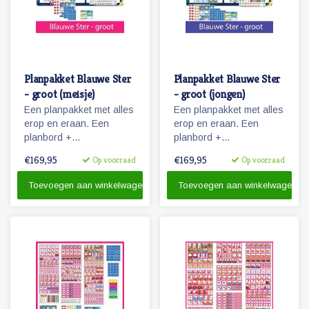
Planpakket Blauwe Ster
Planpakket Blauwe Ster
- groot (meisje)
- groot (jongen)
Een planpakket met alles
Een planpakket met alles
erop en eraan. Een
erop en eraan. Een
planbord +
planbord +
pictogrammen + stiften &
pictogrammen + stiften &
€169,95
€169,95
Op voorraad
Op voorraad
reinigingsmateriaal.
reinigingsmateriaal.
Toevoegen aan winkelwagen
Toevoegen aan winkelwagen