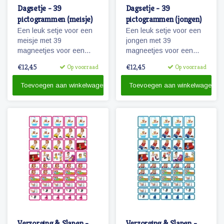
Dagsetje - 39
Dagsetje - 39
pictogrammen (meisje)
pictogrammen (jongen)
Een leuk setje voor een
Een leuk setje voor een
meisje met 39
jongen met 39
magneetjes voor een
magneetjes voor een
dagplanning. Bevat o.a.
dagplanning. Bevat o.a.
€12,45
€12,45
Op voorraad
Op voorraad
magneetjes voor school,
magneetjes voor school,
eten en slapen, maar
eten en slapen, maar
Toevoegen aan winkelwagen
Toevoegen aan winkelwagen
natuurlijk ook sport, spel
natuurlijk ook sport, spel
en recreatie.
en recreatie.
Verzorging & Slapen -
Verzorging & Slapen -