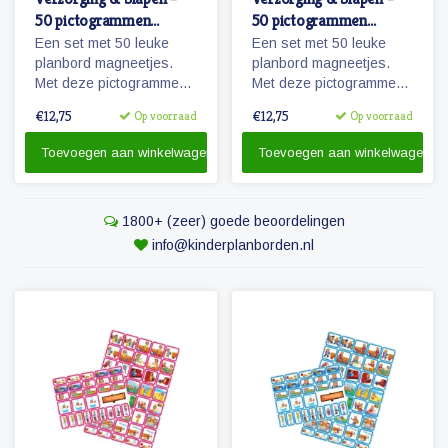
50 pictogrammen
50 pictogrammen
(meisje)
(jongen)
Een set met 50 leuke
Een set met 50 leuke
planbord magneetjes.
planbord magneetjes.
Met deze pictogrammen
Met deze pictogrammen
maakt je bijvoorbeeld het
maakt je bijvoorbeeld het
€12,75
€12,75
Op voorraad
Op voorraad
ochtendritueel inzichtelijk
ochtendritueel inzichtelijk
maar ook een bezoekje
maar ook een bezoekje
Toevoegen aan winkelwagen
Toevoegen aan winkelwagen
aan de tandarts of
aan de tandarts of
kapper.
kapper.
1800+ (zeer) goede beoordelingen
info@kinderplanborden.nl