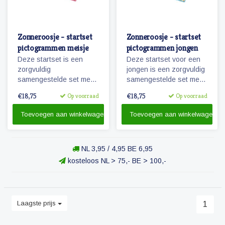
Zonneroosje - startset
Zonneroosje - startset
pictogrammen meisje
pictogrammen jongen
Deze startset is een
Deze startset voor een
zorgvuldig
jongen is een zorgvuldig
samengestelde set met
samengestelde set met
68 magnetische planbord
68 magnetische
€18,75
€18,75
Op voorraad
Op voorraad
pictogrammen voor een
pictogrammen voor
meisje en is voor enkele
enkele dagen planning.
Toevoegen aan winkelwagen
Toevoegen aan winkelwagen
dagen planning.
NL 3,95 / 4,95 BE 6,95
kosteloos NL > 75,- BE > 100,-
Laagste prijs
1