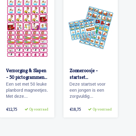
Verzorging & Slapen
Zonneroosje -
- 50 pictogrammen
startset
(meisje)
pictogrammen
Een set met 50 leuke
Deze startset voor
jongen
planbord magneetjes.
een jongen is een
Met deze
zorgvuldig
pictogrammen maakt
samengestelde set
je bijvoorbeeld het
met 68 magnetische
€12,75
€18,75
Op voorraad
Op voorraad
ochtendritueel
pictogrammen voor
inzichtelijk maar ook
enkele dagen
een bezoekje aan de
planning.
tandarts of kapper.