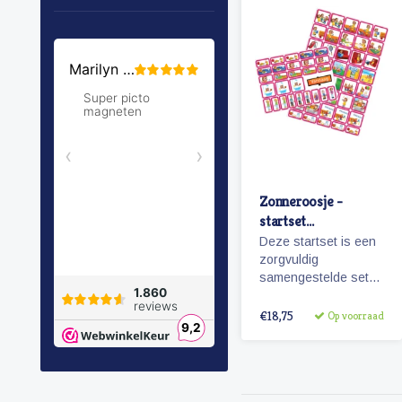
Zonneroosje -
startset
pictogrammen
Deze startset is een
meisje
zorgvuldig
samengestelde set
met 68 magnetische
planbord
€18,75
Op voorraad
pictogrammen voor
een meisje en is voor
enkele dagen
planning.