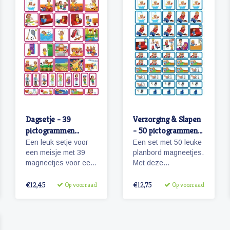
Dagsetje - 39
Verzorging & Slapen
pictogrammen
- 50 pictogrammen
(meisje)
(jongen)
Een leuk setje voor
Een set met 50 leuke
een meisje met 39
planbord magneetjes.
magneetjes voor een
Met deze
dagplanning. Bevat
pictogrammen maakt
o.a. magneetjes voor
je bijvoorbeeld het
€12,45
€12,75
Op voorraad
Op voorraad
school, eten en
ochtendritueel
slapen, maar
inzichtelijk maar ook
natuurlijk ook sport,
een bezoekje aan de
spel en recreatie.
tandarts of kapper.