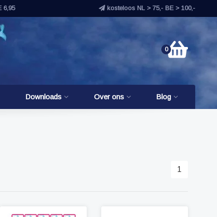
E 6,95
kosteloos NL > 75,- BE > 100,-
0
Downloads
Over ons
Blog
1