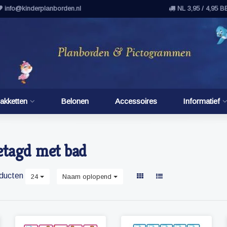
info@kinderplanborden.nl
NL 3,95 / 4,95 B
akketten
Belonen
Accessoires
Informatief
etagd met bad
ducten
24
Naam oplopend