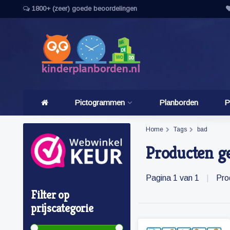
1800+ (zeer) goede beoordelingen
Pictogrammen
Planborden
P
Home
Tags
bad
Producten g
Pagina 1 van 1
|
Pro
Filter op
prijscategorie