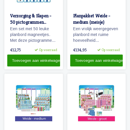
Verzorging & Slapen -
Planpakket Weide -
50 pictogrammen
medium (meisje)
(jongen)
Een set met 50 leuke
Een vrolijk weergegeven
planbord magneetjes.
planbord met ruime
Met deze pictogrammen
hoeveelheid
maakt je bijvoorbeeld het
pictogrammen voor jaren
€12,75
€134,95
Op voorraad
Op voorraad
ochtendritueel inzichtelijk
planplezier!
maar ook een bezoekje
Toevoegen aan winkelwagen
Toevoegen aan winkelwagen
aan de tandarts of
kapper.