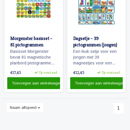
Morgenster basisset -
Dagsetje - 39
81 pictogrammen
pictogrammen (jongen)
Basisset Morgenster
Een leuk setje voor een
bevat 81 magnetische
jongen met 39
planbord pictogrammen
magneetjes voor een
passende bij het
dagplanning. Bevat o.a.
€17,45
€12,45
Op voorraad
Op voorraad
planbord Morgenster.
magneetjes voor school,
eten en slapen, maar
Toevoegen aan winkelwagen
Toevoegen aan winkelwagen
natuurlijk ook sport, spel
en recreatie.
Naam aflopend
1