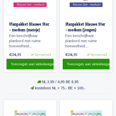
Planpakket Blauwe Ster
Planpakket Blauwe Ster
- medium (meisje)
- medium (jongen)
Een beschrijfbaar
Een beschrijfbaar
planbord met ruime
planbord met ruime
hoeveelheid
hoeveelheid
magnetische
magnetische
€134,95
€134,95
Op voorraad
Op voorraad
pictogrammen voor een
pictogrammen voor een
weekplanning.
weekplanning.
Toevoegen aan winkelwagen
Toevoegen aan winkelwagen
Herkenbaarheid van de
Herkenbaarheid van de
dagen door diertjes en
dagen door diertjes en
kolomkleuren.
kolomkleuren!
NL 3,95 / 4,95 BE 6,95
kosteloos NL > 75,- BE > 100,-