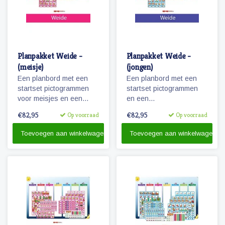
Planpakket Weide -
Planpakket Weide -
(meisje)
(jongen)
Een planbord met een
Een planbord met een
startset pictogrammen
startset pictogrammen
voor meisjes en een
en een
whiteboardmarker.
whiteboardmarker.
€82,95
€82,95
Op voorraad
Op voorraad
Toevoegen aan winkelwagen
Toevoegen aan winkelwagen