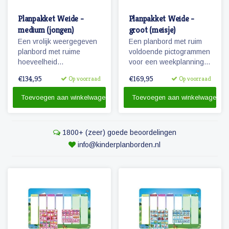
Planpakket Weide -
Planpakket Weide -
medium (jongen)
groot (meisje)
Een vrolijk weergegeven
Een planbord met ruim
planbord met ruime
voldoende pictogrammen
hoeveelheid
voor een weekplanning
pictogrammen voor jaren
en extra pictogrammen
€134,95
€169,95
Op voorraad
Op voorraad
planplezier!
voor o.a. belonen, weer
en seizoenen. Tevens
Toevoegen aan winkelwagen
Toevoegen aan winkelwagen
een set stiften en
reinigingsmateriaal.
1800+ (zeer) goede beoordelingen
info@kinderplanborden.nl