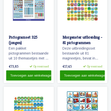
Pictogramset 325
Morgenster uitbreiding -
(jongen)
81 pictogrammen
Een pakket
Deze uitbreidingsset
pictogrammen bestaande
bestaande uit 81
uit 10 themasetjes met in
magneetjes, bevat in
totaal 325 magneetjes
combinatie met de
€73,85
€17,45
Op voorraad
Op voorraad
voor een volledige
basisset Morgenster, alle
weekplanning.
pictogrammen in deze
Toevoegen aan winkelwagen
Toevoegen aan winkelwagen
serie en in een ruime
hoeveelheid. 81
magnetische
pictogrammen.