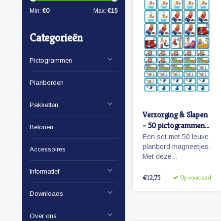
Min:
€
0
Max:
€
15
Categorieën
Pictogrammen
Planborden
Pakketten
Verzorging & Slapen
- 50 pictogrammen
Belonen
(jongen)
Een set met 50 leuke
planbord magneetjes.
Accessoires
Met deze
pictogrammen maakt
Informatief
je bijvoorbeeld het
€12,75
Op voorraad
ochtendritueel
Downloads
inzichtelijk maar ook
een bezoekje aan de
tandarts of kapper.
Over ons