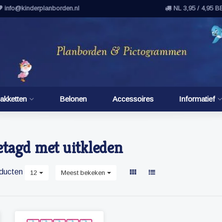
info@kinderplanborden.nl
NL 3,95 / 4,95 B
akketten
Belonen
Accessoires
Informatief
etagd met uitkleden
ducten
12
Meest bekeken