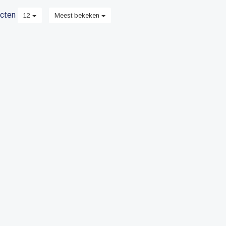
cten
12
Meest bekeken