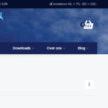
E 6,95
kosteloos NL > 75,- BE > 100,-
0
Downloads
Over ons
Blog
1