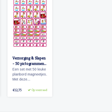
Verzorging & Slapen
- 50 pictogrammen
(meisje)
Een set met 50 leuke
planbord magneetjes.
Met deze
pictogrammen maakt
je bijvoorbeeld het
€12,75
Op voorraad
ochtendritueel
inzichtelijk maar ook
een bezoekje aan de
tandarts of kapper.