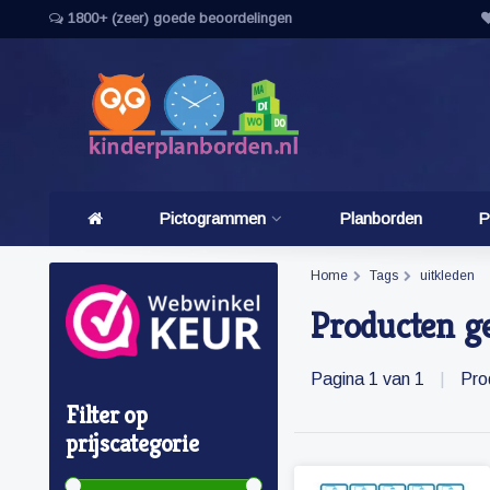
1800+ (zeer) goede beoordelingen
Pictogrammen
Planborden
P
Home
Tags
uitkleden
Producten g
Pagina 1 van 1
|
Pro
Filter op
prijscategorie