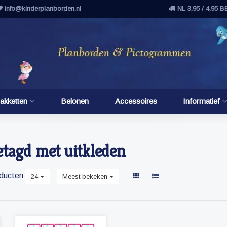
info@kinderplanborden.nl
NL 3,95 / 4,95 B
akketten
Belonen
Accessoires
Informatief
etagd met uitkleden
ducten
24
Meest bekeken