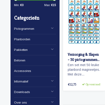
Min:
€
0
Max:
€
15
Categorieën
Pictogrammen
Planborden
Pakketten
Verzorging & Slapen
- 50 pictogrammen
Belonen
(jongen)
Een set met 50 leuke
planbord magneetjes.
Accessoires
Met deze
pictogrammen maakt
Informatief
je bijvoorbeeld het
€12,75
Op voorraad
ochtendritueel
Downloads
inzichtelijk maar ook
een bezoekje aan de
tandarts of kapper.
Over ons