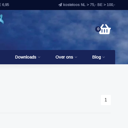
E 6,95
kosteloos NL > 75,- BE > 100,-
0
Downloads
Over ons
Blog
1