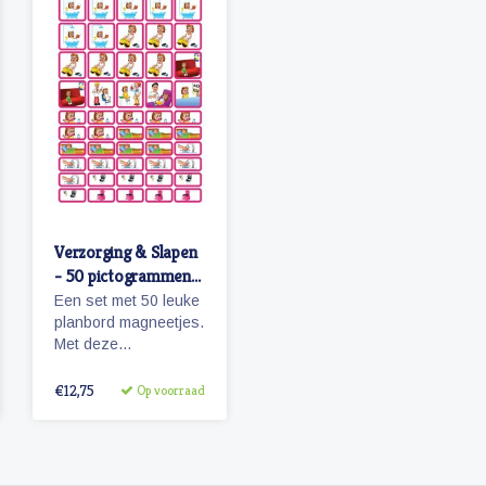
Verzorging & Slapen
- 50 pictogrammen
(meisje)
Een set met 50 leuke
planbord magneetjes.
Met deze
pictogrammen maakt
je bijvoorbeeld het
€12,75
Op voorraad
ochtendritueel
inzichtelijk maar ook
een bezoekje aan de
tandarts of kapper.