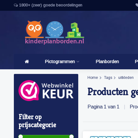
1800+ (zeer) goede beoordelingen
Pictogrammen
Planborden
P
Home
Tags
uitkleden
Producten g
Pagina 1 van 1
|
Pro
Filter op
prijscategorie