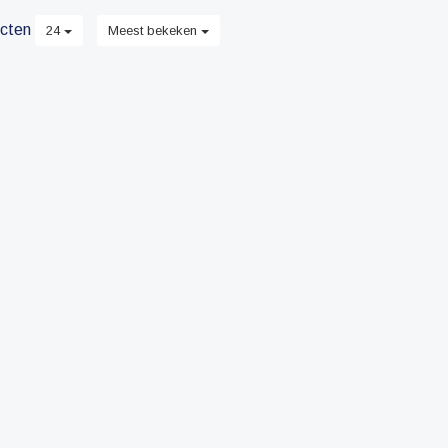
cten
24
Meest bekeken