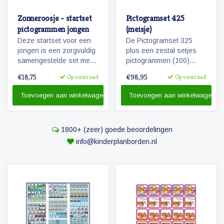
Zonneroosje - startset
Pictogramset 425
pictogrammen jongen
(meisje)
Deze startset voor een
De Pictogramset 325
jongen is een zorgvuldig
plus een zestal setjes
samengestelde set met
pictogrammen (100)
68 magnetische
seizoenen, weer,
€18,75
€98,95
Op voorraad
Op voorraad
pictogrammen voor
maanden, dagen van de
enkele dagen planning.
week, getallen en
Toevoegen aan winkelwagen
Toevoegen aan winkelwagen
belonen.
1800+ (zeer) goede beoordelingen
info@kinderplanborden.nl