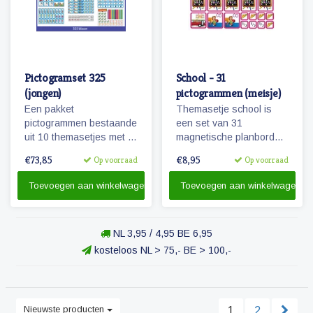
Pictogramset 325
School - 31
(jongen)
pictogrammen (meisje)
Een pakket
Themasetje school is
pictogrammen bestaande
een set van 31
uit 10 themasetjes met in
magnetische planbord
totaal 325 magneetjes
pictogrammen voor
€73,85
€8,95
Op voorraad
Op voorraad
voor een volledige
kinderen en omvat o.a.
weekplanning.
school, overblijven en
Toevoegen aan winkelwagen
Toevoegen aan winkelwagen
schoolreisje.
NL 3,95 / 4,95 BE 6,95
kosteloos NL > 75,- BE > 100,-
Nieuwste producten
1
2