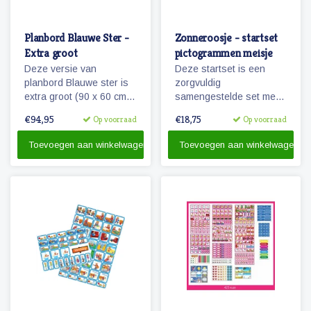
Planbord Blauwe Ster -
Zonneroosje - startset
Extra groot
pictogrammen meisje
Deze versie van
Deze startset is een
planbord Blauwe ster is
zorgvuldig
extra groot (90 x 60 cm)
samengestelde set met
en ook geschikt als
68 magnetische planbord
€94,95
€18,75
Op voorraad
Op voorraad
familieplanbord. Het bord
pictogrammen voor een
geeft overzicht over een
meisje en is voor enkele
Toevoegen aan winkelwagen
Toevoegen aan winkelwagen
week, is beschrijfbaar
dagen planning.
en/of werkt met onze
vrolijke magnetische
pictogrammen.