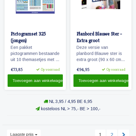
Pictogramset 325
Planbord Blauwe Ster -
(jongen)
Extra groot
Een pakket
Deze versie van
pictogrammen bestaande
planbord Blauwe ster is
uit 10 themasetjes met in
extra groot (90 x 60 cm)
totaal 325 magneetjes
en ook geschikt als
€73,85
€94,95
Op voorraad
Op voorraad
voor een volledige
familieplanbord. Het bord
weekplanning.
geeft overzicht over een
Toevoegen aan winkelwagen
Toevoegen aan winkelwagen
week, is beschrijfbaar
en/of werkt met onze
vrolijke magnetische
NL 3,95 / 4,95 BE 6,95
pictogrammen.
kosteloos NL > 75,- BE > 100,-
Laagste prijs
1
2