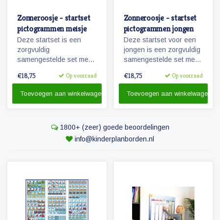
Zonneroosje - startset
Zonneroosje - startset
pictogrammen meisje
pictogrammen jongen
Deze startset is een
Deze startset voor een
zorgvuldig
jongen is een zorgvuldig
samengestelde set met
samengestelde set met
68 magnetische planbord
68 magnetische
€18,75
€18,75
Op voorraad
Op voorraad
pictogrammen voor een
pictogrammen voor
meisje en is voor enkele
enkele dagen planning.
Toevoegen aan winkelwagen
Toevoegen aan winkelwagen
dagen planning.
1800+ (zeer) goede beoordelingen
info@kinderplanborden.nl