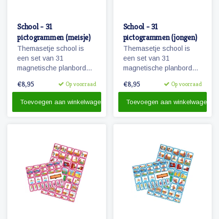
School - 31
School - 31
pictogrammen (meisje)
pictogrammen (jongen)
Themasetje school is
Themasetje school is
een set van 31
een set van 31
magnetische planbord
magnetische planbord
pictogrammen voor
pictogrammen voor
€8,95
€8,95
Op voorraad
Op voorraad
kinderen en omvat o.a.
kinderen en omvat o.a.
school, overblijven en
school, overblijven en
Toevoegen aan winkelwagen
Toevoegen aan winkelwagen
schoolreisje.
schoolreisje.