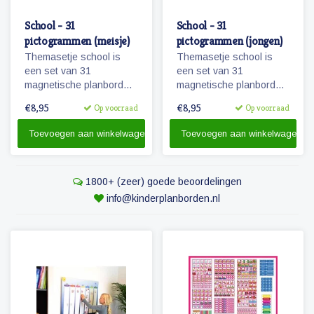
School - 31
School - 31
pictogrammen (meisje)
pictogrammen (jongen)
Themasetje school is
Themasetje school is
een set van 31
een set van 31
magnetische planbord
magnetische planbord
pictogrammen voor
pictogrammen voor
€8,95
€8,95
Op voorraad
Op voorraad
kinderen en omvat o.a.
kinderen en omvat o.a.
school, overblijven en
school, overblijven en
Toevoegen aan winkelwagen
Toevoegen aan winkelwagen
schoolreisje.
schoolreisje.
1800+ (zeer) goede beoordelingen
info@kinderplanborden.nl