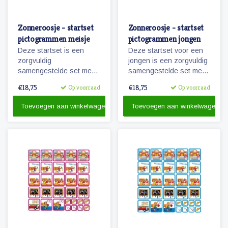
Zonneroosje - startset
Zonneroosje - startset
pictogrammen meisje
pictogrammen jongen
Deze startset is een
Deze startset voor een
zorgvuldig
jongen is een zorgvuldig
samengestelde set met
samengestelde set met
68 magnetische planbord
68 magnetische
€18,75
€18,75
Op voorraad
Op voorraad
pictogrammen voor een
pictogrammen voor
meisje en is voor enkele
enkele dagen planning.
Toevoegen aan winkelwagen
Toevoegen aan winkelwagen
dagen planning.