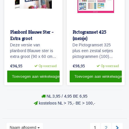
Planbord Blauwe Ster -
Pictogramset 425
Extra groot
(meisje)
Deze versie van
De Pictogramset 325
planbord Blauwe ster is
plus een zestal setjes
extra groot (90 x 60 cm)
pictogrammen (100)
en ook geschikt als
seizoenen, weer,
€94,95
€98,95
Op voorraad
Op voorraad
familieplanbord. Het bord
maanden, dagen van de
geeft overzicht over een
week, getallen en
Toevoegen aan winkelwagen
Toevoegen aan winkelwagen
week, is beschrijfbaar
belonen.
en/of werkt met onze
vrolijke magnetische
NL 3,95 / 4,95 BE 6,95
pictogrammen.
kosteloos NL > 75,- BE > 100,-
Naam aflopend
1
2