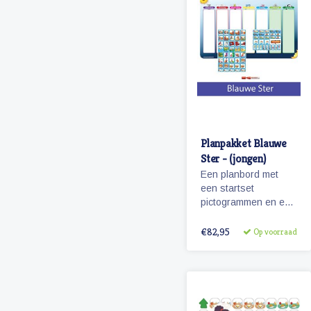
Planpakket Blauwe
Ster - (jongen)
Een planbord met
een startset
pictogrammen en een
whiteboardmarker.
€82,95
Op voorraad