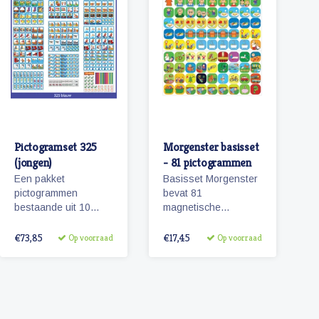
Pictogramset 325
Morgenster basisset
(jongen)
- 81 pictogrammen
Een pakket
Basisset Morgenster
pictogrammen
bevat 81
bestaande uit 10
magnetische
themasetjes met in
planbord
totaal 325
pictogrammen
€73,85
€17,45
Op voorraad
Op voorraad
magneetjes voor een
passende bij het
volledige
planbord Morgenster.
weekplanning.