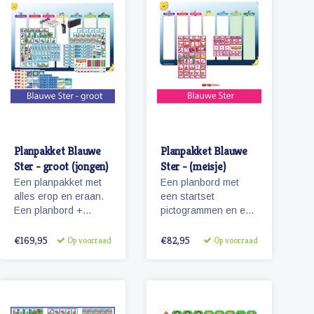
Planpakket Blauwe
Planpakket Blauwe
Ster - groot (jongen)
Ster - (meisje)
Een planpakket met
Een planbord met
alles erop en eraan.
een startset
Een planbord +
pictogrammen en een
pictogrammen +
whiteboardmarker.
stiften &
€169,95
€82,95
Op voorraad
Op voorraad
reinigingsmateriaal.