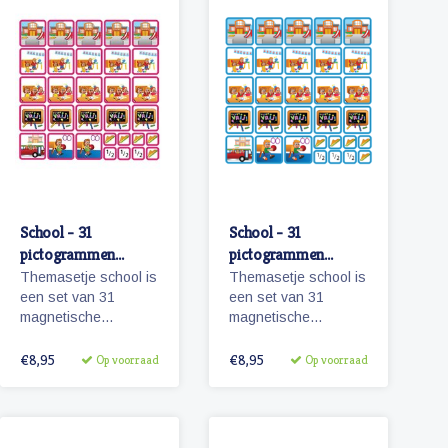
School - 31
School - 31
pictogrammen
pictogrammen
(meisje)
(jongen)
Themasetje school is
Themasetje school is
een set van 31
een set van 31
magnetische
magnetische
planbord
planbord
pictogrammen voor
pictogrammen voor
€8,95
€8,95
Op voorraad
Op voorraad
kinderen en omvat
kinderen en omvat
o.a. school,
o.a. school,
overblijven en
overblijven en
schoolreisje.
schoolreisje.