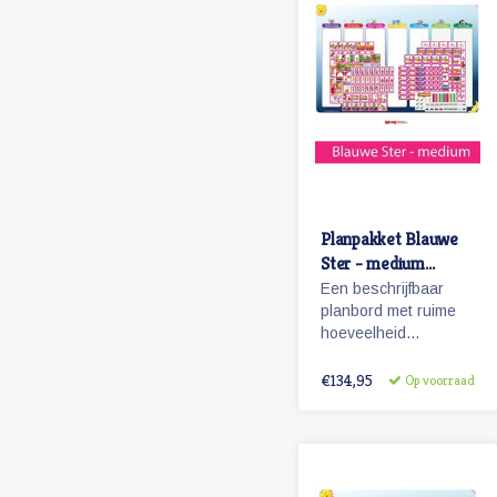
Planpakket Blauwe
Ster - medium
(meisje)
Een beschrijfbaar
planbord met ruime
hoeveelheid
magnetische
pictogrammen voor
€134,95
Op voorraad
een weekplanning.
Herkenbaarheid van
de dagen door
diertjes en
kolomkleuren.