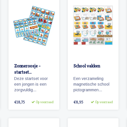
Zonneroosje -
School vakken
startset
pictogrammen
Deze startset voor
Een verzameling
jongen
een jongen is een
magnetische school
zorgvuldig
pictogrammen
samengestelde set
bestaande uit diverse
met 68 magnetische
vakken die op de
€18,75
€8,95
Op voorraad
Op voorraad
pictogrammen voor
basisschool worden
enkele dagen
gegeven.
planning.