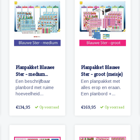
reinigingsmateriaal.
Planpakket Blauwe
Planpakket Blauwe
Ster - medium
Ster - groot (meisje)
(jongen)
Een beschrijfbaar
Een planpakket met
planbord met ruime
alles erop en eraan.
hoeveelheid
Een planbord +
magnetische
pictogrammen +
pictogrammen voor
stiften &
€134,95
€169,95
Op voorraad
Op voorraad
een weekplanning.
reinigingsmateriaal.
Herkenbaarheid van
de dagen door
diertjes en
kolomkleuren!