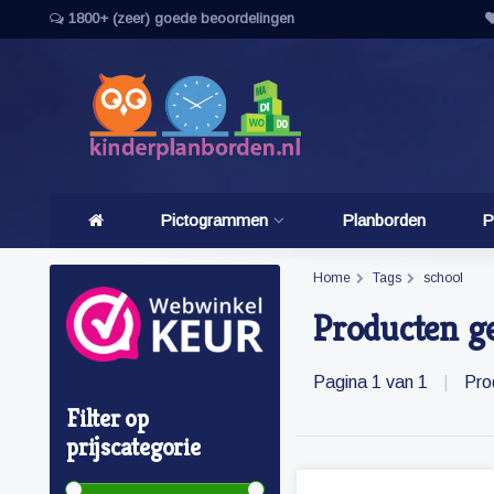
1800+ (zeer) goede beoordelingen
Pictogrammen
Planborden
P
Home
Tags
school
Producten g
Pagina 1 van 1
|
Pro
Filter op
prijscategorie