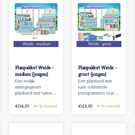
Planpakket Weide -
Planpakket Weide -
medium (jongen)
groot (jongen)
Een vrolijk
Een planbord met
weergegeven
ruim voldoende
planbord met ruime
pictogrammen voor
hoeveelheid
een weekplanning en
pictogrammen voor
extra pictogrammen
€134,95
€169,95
Op voorraad
Op voorraad
jaren planplezier!
voor o.a. belonen,
weer en seizoenen.
Tevens een set
stiften en