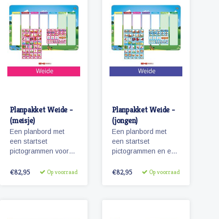
Planpakket Weide -
Planpakket Weide -
(meisje)
(jongen)
Een planbord met
Een planbord met
een startset
een startset
pictogrammen voor
pictogrammen en een
meisjes en een
whiteboardmarker.
whiteboardmarker.
€82,95
€82,95
Op voorraad
Op voorraad