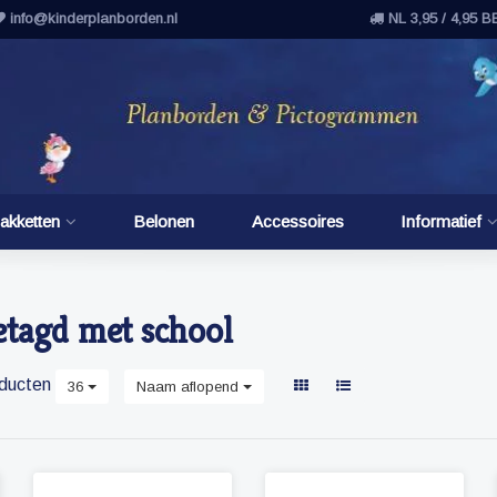
info@kinderplanborden.nl
NL 3,95 / 4,95 B
akketten
Belonen
Accessoires
Informatief
etagd met school
ducten
36
Naam aflopend