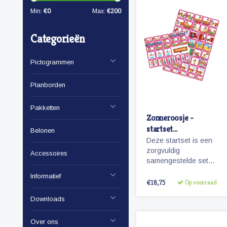
Min:
€
0
Max:
€
200
Categorieën
Pictogrammen
Planborden
Pakketten
Zonneroosje -
startset
Belonen
pictogrammen
Deze startset is een
meisje
zorgvuldig
Accessoires
samengestelde set
met 68 magnetische
Informatief
planbord
€18,75
Op voorraad
pictogrammen voor
Downloads
een meisje en is voor
enkele dagen
planning.
Over ons