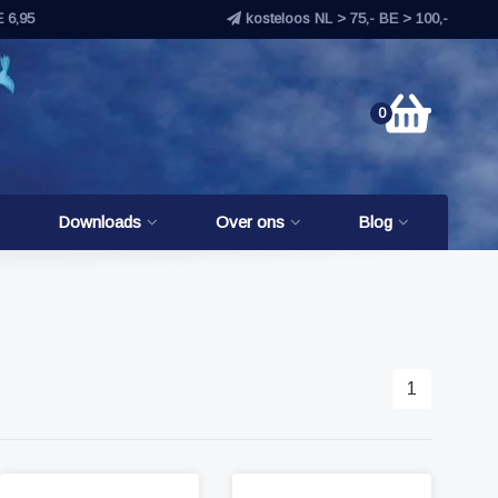
E 6,95
kosteloos NL > 75,- BE > 100,-
0
Downloads
Over ons
Blog
1