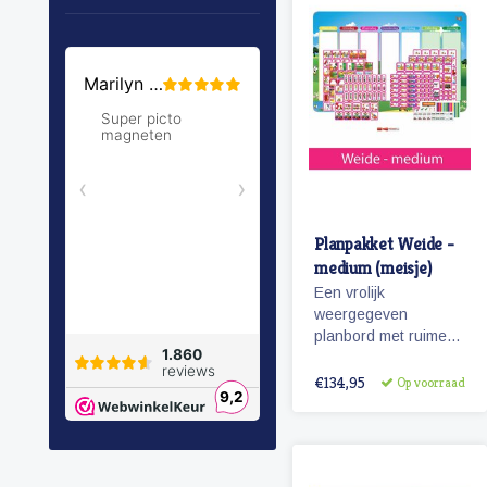
Planpakket Weide -
medium (meisje)
Een vrolijk
weergegeven
planbord met ruime
hoeveelheid
pictogrammen voor
€134,95
Op voorraad
jaren planplezier!