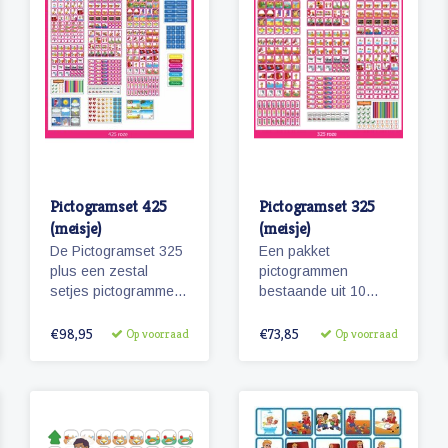
Pictogramset 425
Pictogramset 325
(meisje)
(meisje)
De Pictogramset 325
Een pakket
plus een zestal
pictogrammen
setjes pictogrammen
bestaande uit 10
(100) seizoenen,
themasetjes met in
weer, maanden,
totaal 325
€98,95
€73,85
Op voorraad
Op voorraad
dagen van de week,
magneetjes voor een
getallen en belonen.
volledige
weekplanning.