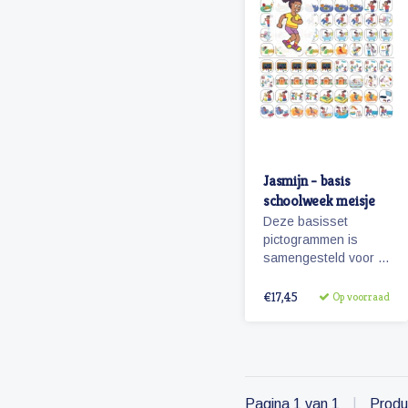
Jasmijn - basis
schoolweek meisje
Deze basisset
pictogrammen is
samengesteld voor 5
dagen en met het oog
op hoofdactiviteiten
€17,45
Op voorraad
van / voor 5 dagen
(een schoolweek)
Pagina 1 van 1
|
Produ