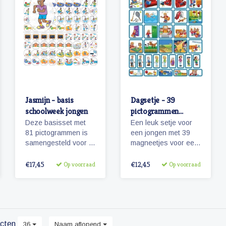
Jasmijn - basis
Dagsetje - 39
schoolweek jongen
pictogrammen
(jongen)
Deze basisset met
Een leuk setje voor
81 pictogrammen is
een jongen met 39
samengesteld voor 5
magneetjes voor een
dagen en met het oog
dagplanning. Bevat
op hoofdactiviteiten
o.a. magneetjes voor
€17,45
€12,45
Op voorraad
Op voorraad
van / voor 5 dagen
school, eten en
(een schoolweek)
slapen, maar
natuurlijk ook sport,
spel en recreatie.
cten
36
Naam aflopend