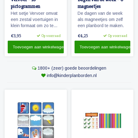
pictogrammen
magneetjes
Het setje Vervoer omvat
De dagen van de week
een zestal voertuigen in
als magneetjes om zelf
klein formaat om zo te
een planbord te maken.
kunnen combineren met
€3,95
€4,25
Op voorraad
Op voorraad
pictogrammen en
personen.
Toevoegen aan winkelwagen
Toevoegen aan winkelwagen
1800+ (zeer) goede beoordelingen
info@kinderplanborden.nl