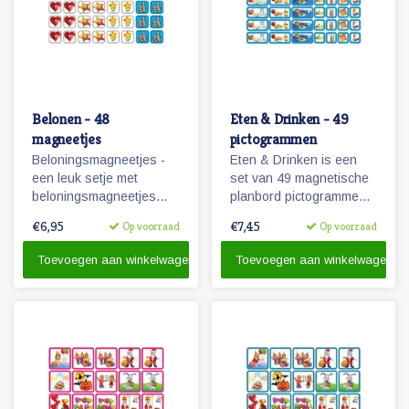
Belonen - 48
Eten & Drinken - 49
magneetjes
pictogrammen
Beloningsmagneetjes -
Eten & Drinken is een
een leuk setje met
set van 49 magnetische
beloningsmagneetjes
planbord pictogrammen
geschikt voor zowel
voor kinderen.
€6,95
€7,45
Op voorraad
Op voorraad
jongens als meisjes.
Toevoegen aan winkelwagen
Toevoegen aan winkelwagen