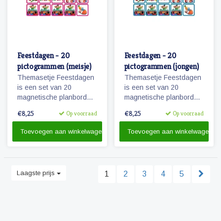
Feestdagen - 20
Feestdagen - 20
pictogrammen (meisje)
pictogrammen (jongen)
Themasetje Feestdagen
Themasetje Feestdagen
is een set van 20
is een set van 20
magnetische planbord
magnetische planbord
pictogrammen.
pictogrammen.
€8,25
€8,25
Op voorraad
Op voorraad
Toevoegen aan winkelwagen
Toevoegen aan winkelwagen
Laagste prijs
1
2
3
4
5