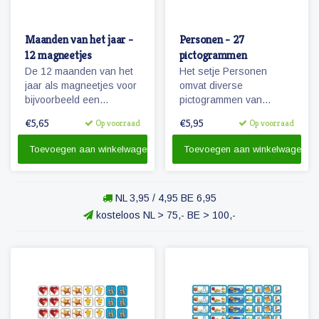
Maanden van het jaar -
Personen - 27
12 magneetjes
pictogrammen
De 12 maanden van het
Het setje Personen
jaar als magneetjes voor
omvat diverse
bijvoorbeeld een
pictogrammen van
agendafuntie.
personen uit de directe
€5,65
€5,95
Op voorraad
Op voorraad
omgeving van het kind.
Toevoegen aan winkelwagen
Toevoegen aan winkelwagen
NL 3,95 / 4,95 BE 6,95
kosteloos NL > 75,- BE > 100,-