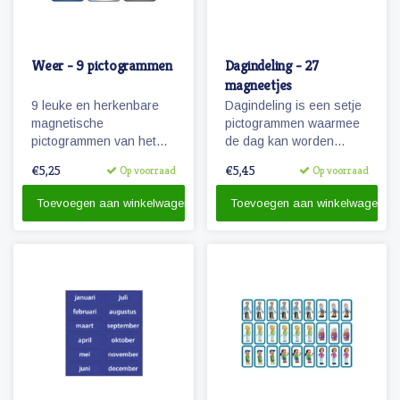
Weer - 9 pictogrammen
Dagindeling - 27
magneetjes
9 leuke en herkenbare
Dagindeling is een setje
magnetische
pictogrammen waarmee
pictogrammen van het
de dag kan worden
weer.
aangegeven,
€5,25
€5,45
Op voorraad
Op voorraad
onderverdeeld en
activiteiten kunnen
Toevoegen aan winkelwagen
Toevoegen aan winkelwagen
worden gemarkeerd.