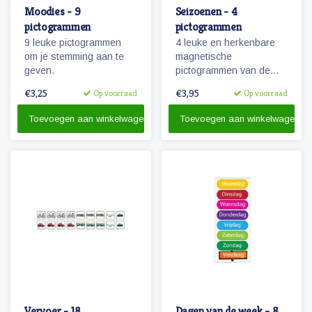
Moodies - 9
Seizoenen - 4
pictogrammen
pictogrammen
9 leuke pictogrammen
4 leuke en herkenbare
om je stemming aan te
magnetische
geven.
pictogrammen van de
seizoenen lente, zomer,
€3,25
€3,95
Op voorraad
Op voorraad
herfst en winter.
Toevoegen aan winkelwagen
Toevoegen aan winkelwagen
Vervoer - 18
Dagen van de week - 8