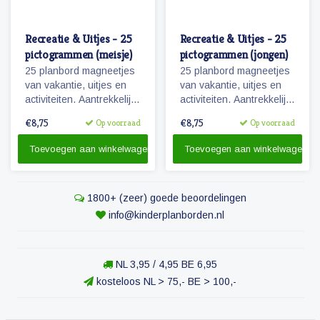
Recreatie & Uitjes - 25
Recreatie & Uitjes - 25
pictogrammen (meisje)
pictogrammen (jongen)
25 planbord magneetjes
25 planbord magneetjes
van vakantie, uitjes en
van vakantie, uitjes en
activiteiten. Aantrekkelijk
activiteiten. Aantrekkelijk
en vrolijk weergegeven
en vrolijk weergegeven
€8,75
€8,75
Op voorraad
Op voorraad
pictogrammen.
pictogrammen.
Toevoegen aan winkelwagen
Toevoegen aan winkelwagen
1800+ (zeer) goede beoordelingen
info@kinderplanborden.nl
NL 3,95 / 4,95 BE 6,95
kosteloos NL > 75,- BE > 100,-