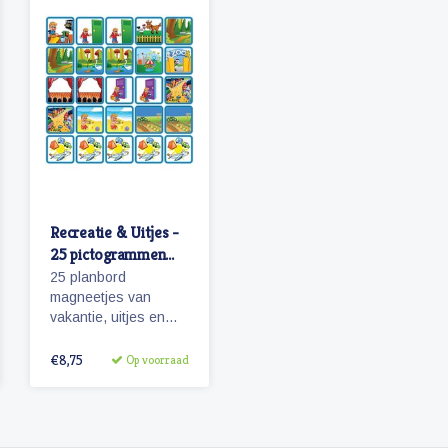
Recreatie & Uitjes -
25 pictogrammen
(jongen)
25 planbord
magneetjes van
vakantie, uitjes en
activiteiten.
Aantrekkelijk en
€8,75
Op voorraad
vrolijk weergegeven
pictogrammen.