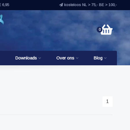
E 6,95
kosteloos NL > 75,- BE > 100,-
0
Downloads
Over ons
Blog
1