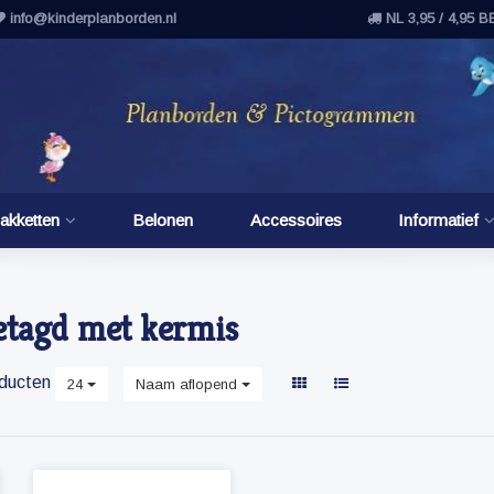
info@kinderplanborden.nl
NL 3,95 / 4,95 B
akketten
Belonen
Accessoires
Informatief
etagd met kermis
ducten
24
Naam aflopend