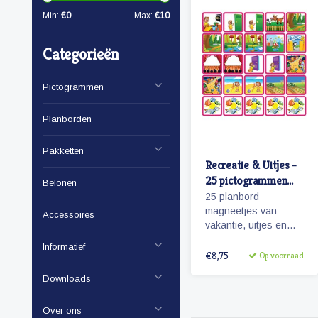
Min:
€
0
Max:
€
10
Categorieën
Pictogrammen
Planborden
Pakketten
Recreatie & Uitjes -
25 pictogrammen
Belonen
(meisje)
25 planbord
magneetjes van
Accessoires
vakantie, uitjes en
activiteiten.
Informatief
Aantrekkelijk en
€8,75
Op voorraad
vrolijk weergegeven
Downloads
pictogrammen.
Over ons