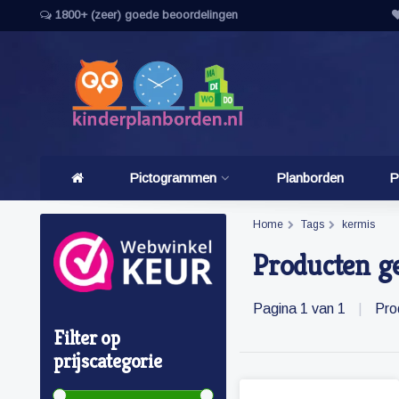
1800+ (zeer) goede beoordelingen
Pictogrammen
Planborden
P
Home
Tags
kermis
Producten g
Pagina 1 van 1
|
Pro
Filter op
prijscategorie