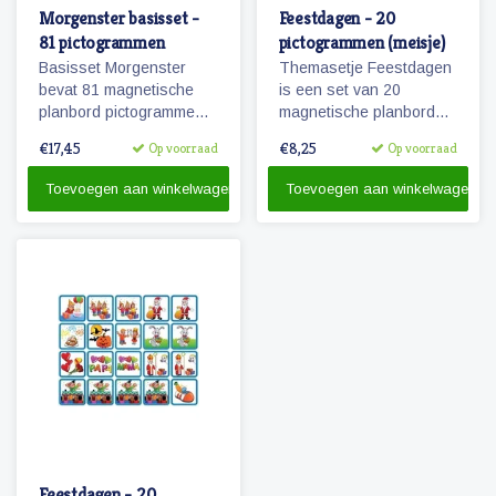
Morgenster basisset -
Feestdagen - 20
81 pictogrammen
pictogrammen (meisje)
Basisset Morgenster
Themasetje Feestdagen
bevat 81 magnetische
is een set van 20
planbord pictogrammen
magnetische planbord
passende bij het
pictogrammen.
€17,45
€8,25
Op voorraad
Op voorraad
planbord Morgenster.
Toevoegen aan winkelwagen
Toevoegen aan winkelwagen
Feestdagen - 20