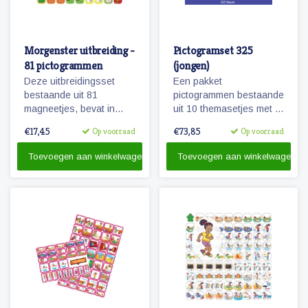
Morgenster uitbreiding -
Pictogramset 325
81 pictogrammen
(jongen)
Deze uitbreidingsset
Een pakket
bestaande uit 81
pictogrammen bestaande
magneetjes, bevat in
uit 10 themasetjes met in
combinatie met de
totaal 325 magneetjes
€17,45
€73,85
Op voorraad
Op voorraad
basisset Morgenster, alle
voor een volledige
pictogrammen in deze
weekplanning.
Toevoegen aan winkelwagen
Toevoegen aan winkelwagen
serie en in een ruime
hoeveelheid. 81
magnetische
pictogrammen.