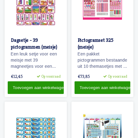
Dagsetje - 39
Pictogramset 325
pictogrammen (meisje)
(meisje)
Een leuk setje voor een
Een pakket
meisje met 39
pictogrammen bestaande
magneetjes voor een
uit 10 themasetjes met in
dagplanning. Bevat o.a.
totaal 325 magneetjes
€12,45
€73,85
Op voorraad
Op voorraad
magneetjes voor school,
voor een volledige
eten en slapen, maar
weekplanning.
Toevoegen aan winkelwagen
Toevoegen aan winkelwagen
natuurlijk ook sport, spel
en recreatie.