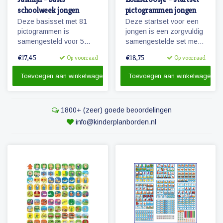
schoolweek jongen
pictogrammen jongen
Deze basisset met 81
Deze startset voor een
pictogrammen is
jongen is een zorgvuldig
samengesteld voor 5
samengestelde set met
dagen en met het oog op
68 magnetische
€17,45
€18,75
Op voorraad
Op voorraad
hoofdactiviteiten van /
pictogrammen voor
voor 5 dagen (een
enkele dagen planning.
Toevoegen aan winkelwagen
Toevoegen aan winkelwagen
schoolweek)
1800+ (zeer) goede beoordelingen
info@kinderplanborden.nl