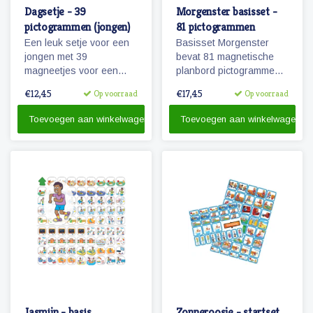
Dagsetje - 39
Morgenster basisset -
pictogrammen (jongen)
81 pictogrammen
Een leuk setje voor een
Basisset Morgenster
jongen met 39
bevat 81 magnetische
magneetjes voor een
planbord pictogrammen
dagplanning. Bevat o.a.
passende bij het
€12,45
€17,45
Op voorraad
Op voorraad
magneetjes voor school,
planbord Morgenster.
eten en slapen, maar
Toevoegen aan winkelwagen
Toevoegen aan winkelwagen
natuurlijk ook sport, spel
en recreatie.
Jasmijn - basis
Zonneroosje - startset