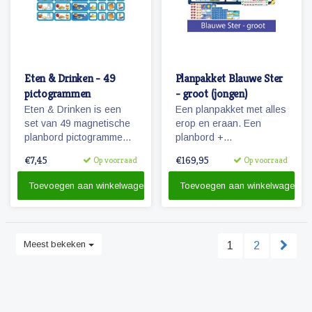
Eten & Drinken - 49
Planpakket Blauwe Ster
pictogrammen
- groot (jongen)
Eten & Drinken is een
Een planpakket met alles
set van 49 magnetische
erop en eraan. Een
planbord pictogrammen
planbord +
voor kinderen.
pictogrammen + stiften &
€7,45
€169,95
Op voorraad
Op voorraad
reinigingsmateriaal.
Toevoegen aan winkelwagen
Toevoegen aan winkelwagen
Meest bekeken
1
2