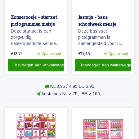
Zonneroosje - startset
Jasmijn - basis
pictogrammen meisje
schoolweek meisje
Deze startset is een
Deze basisset
zorgvuldig
pictogrammen is
samengestelde set met
samengesteld voor 5
68 magnetische planbord
dagen en met het oog op
€18,75
€17,45
Op voorraad
Op voorraad
pictogrammen voor een
hoofdactiviteiten van /
meisje en is voor enkele
voor 5 dagen (een
Toevoegen aan winkelwagen
Toevoegen aan winkelwagen
dagen planning.
schoolweek)
NL 3,95 / 4,95 BE 6,95
kosteloos NL > 75,- BE > 100,-