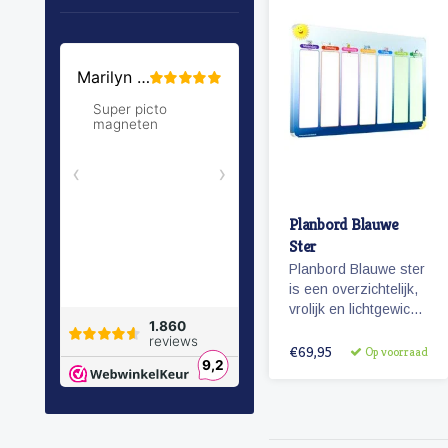
Planbord Blauwe
Ster
Planbord Blauwe ster
is een overzichtelijk,
vrolijk en lichtgewicht
metalen planbord
voor kinderen (60 x
€69,95
Op voorraad
40 cm). Het bord
geeft overzicht over
een week en werkt
met vrolijke