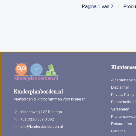
magnetische
Pagina 1 van 2
|
Produ
pictogrammen.
Klantenser
Algemene voo
Disclaimer
Kinderplanborden.nl
Privacy Policy
Planborden & Pictogrammen voor kinderen
Betaalmethod
Verzenden
Middenweg 127 Bantega
Klantenservice
+31 (0)30 369 0 362
Retourneren
info@kinderplanborden.nl
Garantie