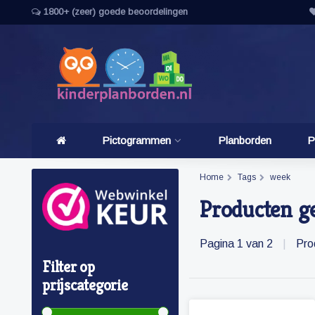
1800+ (zeer) goede beoordelingen
Pictogrammen
Planborden
P
Home
Tags
week
Producten g
Pagina 1 van 2
|
Pro
Filter op
prijscategorie