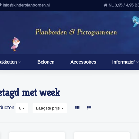
info@kinderplanborden.nl
NL 3,95 / 4,95 B
akketten
Belonen
Accessoires
Informatief
etagd met week
ducten
6
Laagste prijs